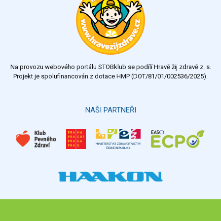
Na provozu webového portálu STOBklub se podílí Hravě žij zdravě z. s.
Projekt je spolufinancován z dotace HMP (DOT/81/01/002536/2025).
NAŠI PARTNEŘI