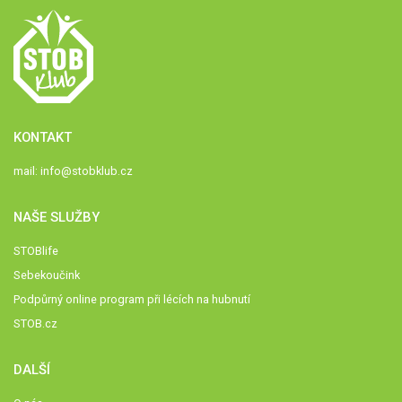
KONTAKT
mail:
info@stobklub.cz
NAŠE SLUŽBY
STOBlife
Sebekoučink
Podpůrný online program při lécích na hubnutí
STOB.cz
DALŠÍ