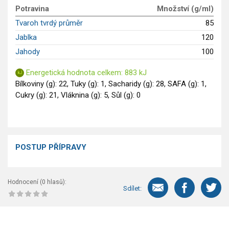
GLP-1 recepty
Potravina
Množství (g/ml)
Tvaroh tvrdý průměr
85
Jablka
120
Jahody
100
Energetická hodnota celkem: 883 kJ
Bílkoviny (g): 22, Tuky (g): 1, Sacharidy (g): 28, SAFA (g): 1,
Cukry (g): 21, Vláknina (g): 5, Sůl (g): 0
POSTUP PŘÍPRAVY
Hodnocení (
0
hlasů):
Sdílet: