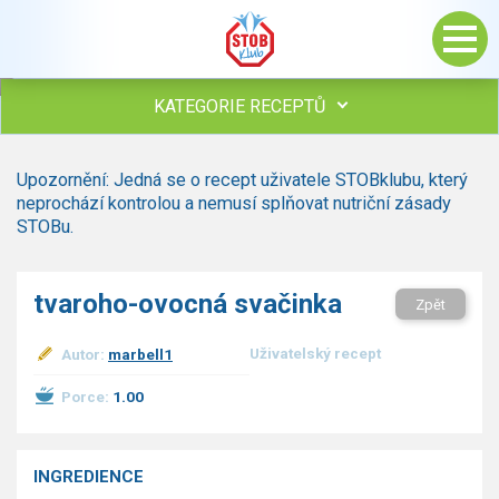
KATEGORIE RECEPTŮ
Všechny recepty
Upozornění: Jedná se o recept uživatele STOBklubu, který
Polévky
neprochází kontrolou a nemusí splňovat nutriční zásady
Studená kuchyně
STOBu.
Maso
Omáčky
tvaroho-ovocná svačinka
Zpět
Bezmasé a zeleninové
Saláty
Uživatelský recept
Autor:
marbell1
Sladké pokrmy
Dezerty
Porce:
1.00
Nápoje
Ostatní
INGREDIENCE
Dětské recepty