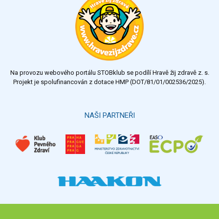
Na provozu webového portálu STOBklub se podílí Hravě žij zdravě z. s.
Projekt je spolufinancován z dotace HMP (DOT/81/01/002536/2025).
NAŠI PARTNEŘI