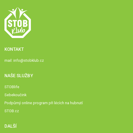
KONTAKT
mail:
info@stobklub.cz
NAŠE SLUŽBY
STOBlife
Sebekoučink
Podpůrný online program při lécích na hubnutí
STOB.cz
DALŠÍ