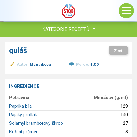
KATEGORIE RECEPTŮ
Všechny recepty
guláš
Zpět
Polévky
Studená kuchyně
Autor:
Mandikova
Porce:
4.00
Maso
drůbež
hovězí, telecí
INGREDIENCE
vepřové
Potravina
Množství (g/ml)
vnitřnosti
ryby
Paprika bílá
129
zvěřina
Rajský protlak
140
ostatní maso
Solamyl bramborový škrob
27
Omáčky
Koření průměr
8
Bezmasé a zeleninové