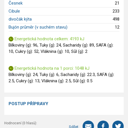
Česnek
21
Saláty
Cibule
233
Sladké pokrmy
divočák kýta
498
Dezerty
Bujón průměr (v suchém stavu)
12
Nápoje
Ostatní
Energetická hodnota celkem: 4193 kJ
Dětské recepty
Bílkoviny (g): 96, Tuky (g): 24, Sacharidy (g): 89, SAFA (g):
10, Cukry (g): 52, Vláknina (g): 10, Sůl (g): 2
GLP-1 recepty
Energetická hodnota na 1 porci: 1048 kJ
Bílkoviny (g): 24, Tuky (g): 6, Sacharidy (g): 22.3, SAFA (g):
2.5, Cukry (g): 13, Vláknina (g): 2.5, Sůl (g): 0.5
POSTUP PŘÍPRAVY
Hodnocení (
0
hlasů):
Sdílet: