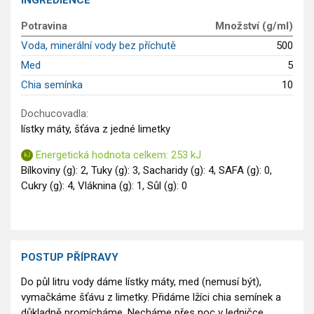
INGREDIENCE
GLP-1 recepty
Potravina
Množství (g/ml)
Voda, minerální vody bez příchutě
500
Med
5
Chia semínka
10
Dochucovadla:
lístky máty, šťáva z jedné limetky
Energetická hodnota celkem: 253 kJ
Bílkoviny (g): 2, Tuky (g): 3, Sacharidy (g): 4, SAFA (g): 0,
Cukry (g): 4, Vláknina (g): 1, Sůl (g): 0
POSTUP PŘÍPRAVY
Do půl litru vody dáme lístky máty, med (nemusí být),
vymačkáme šťávu z limetky. Přidáme lžíci chia semínek a
důkladně promícháme. Necháme přes noc v ledničce.