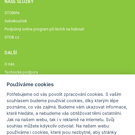
NAŠE SLUŽBY
STOBlife
Sebekoučink
Podpůrný online program při lécích na hubnutí
STOB.cz
DALŠÍ
O nás
Technická podpora
Časté dotazy
Používáme cookies
Normy a zásady fungování STOBklubu
Potřebujeme od vás
povolit zpracování cookies
. S vaším
Členové STOBklubu
souhlasem budeme používat cookies, díky kterým lépe
Zásady nakládání s osobními údaji
poznáme,
co vás zajímá
. Budeme vám ukazovat
informace,
které hledáte
, a nebudeme vás obtěžovat těmi ostatními.
Otestujte se
Jak na našem webu, tak i v reklamě na internetu. Svůj
Spočítejte si
souhlas můžete kdykoliv odvolat. Na našem webu
Výzva 52
používáme i cookies, které jsou nezbytné
, aby stránky