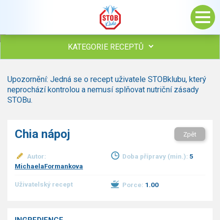
KATEGORIE RECEPTŮ
Všechny recepty
Upozornění: Jedná se o recept uživatele STOBklubu, který
Polévky
neprochází kontrolou a nemusí splňovat nutriční zásady
Studená kuchyně
STOBu.
Maso
Omáčky
Chia nápoj
Zpět
Bezmasé a zeleninové
Saláty
Autor:
Doba přípravy (min.):
5
Sladké pokrmy
MichaelaFormankova
Dezerty
Uživatelský recept
Porce:
1.00
Nápoje
Ostatní
Dětské recepty