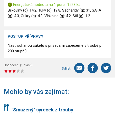
Energetická hodnota na 1 porci: 1528 kJ
Bílkoviny (g): 14.2, Tuky (g): 19.8, Sacharidy (g): 31, SAFA
(g): 4.3, Cukry (g): 4.3, Vláknina (g): 4.2, Sůl (g): 1.2
POSTUP PŘÍPRAVY
Nastrouhanou cuketu s přísadami zapečeme v troubě při
200 stupňů
Hodnocení (
1
hlasů):
Sdílet:
Mohlo by vás zajímat:
"Smažený" syreček z trouby