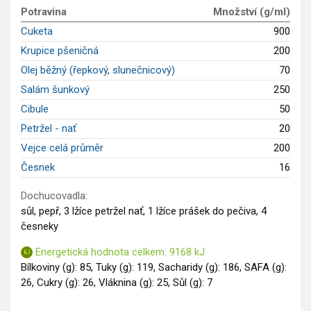
GLP-1 recepty
Potravina
Množství (g/ml)
Cuketa
900
Krupice pšeničná
200
Olej běžný (řepkový, slunečnicový)
70
Salám šunkový
250
Cibule
50
Petržel - nať
20
Vejce celá průměr
200
Česnek
16
Dochucovadla:
sůl, pepř, 3 lžíce petržel nať, 1 lžíce prášek do pečiva, 4
česneky
Energetická hodnota celkem: 9168 kJ
Bílkoviny (g): 85, Tuky (g): 119, Sacharidy (g): 186, SAFA (g):
26, Cukry (g): 26, Vláknina (g): 25, Sůl (g): 7