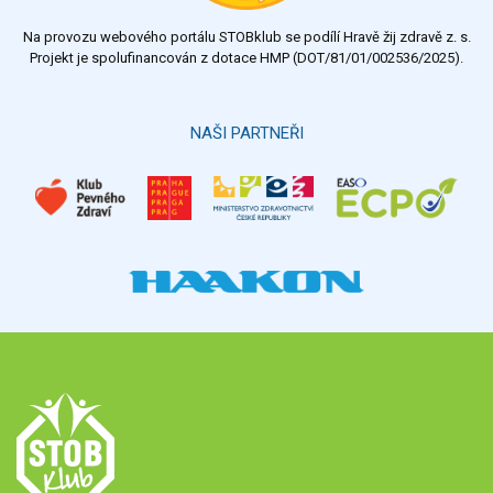
Na provozu webového portálu STOBklub se podílí Hravě žij zdravě z. s.
Projekt je spolufinancován z dotace HMP (DOT/81/01/002536/2025).
NAŠI PARTNEŘI