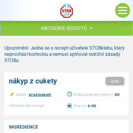
KATEGORIE RECEPTŮ
Všechny recepty
Upozornění: Jedná se o recept uživatele STOBklubu, který
Polévky
neprochází kontrolou a nemusí splňovat nutriční zásady
Studená kuchyně
STOBu.
Maso
Omáčky
nákyp z cukety
Zpět
Bezmasé a zeleninové
Saláty
Autor:
pruzinapetr
Doba přípravy (min.):
60
Sladké pokrmy
Dezerty
Uživatelský recept
Porce:
6.00
Nápoje
Ostatní
INGREDIENCE
Dětské recepty