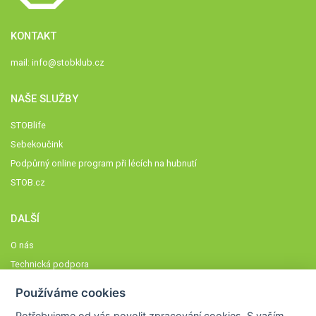
KONTAKT
mail:
info@stobklub.cz
NAŠE SLUŽBY
STOBlife
Sebekoučink
Podpůrný online program při lécích na hubnutí
STOB.cz
DALŠÍ
O nás
Technická podpora
Časté dotazy
Používáme cookies
Normy a zásady fungování STOBklubu
Potřebujeme od vás
povolit zpracování cookies
. S vaším