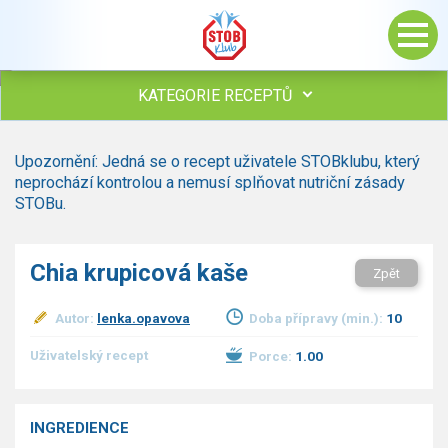
KATEGORIE RECEPTŮ
Všechny recepty
Upozornění: Jedná se o recept uživatele STOBklubu, který
Polévky
neprochází kontrolou a nemusí splňovat nutriční zásady
Studená kuchyně
STOBu.
Maso
Omáčky
Chia krupicová kaše
Zpět
Bezmasé a zeleninové
Saláty
Autor:
lenka.opavova
Doba přípravy (min.):
10
Sladké pokrmy
Dezerty
Uživatelský recept
Porce:
1.00
Nápoje
Ostatní
INGREDIENCE
Dětské recepty