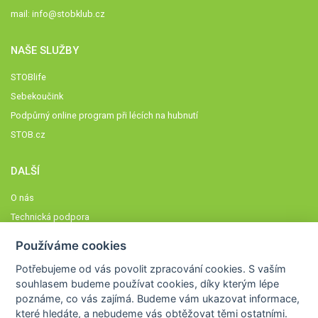
mail:
info@stobklub.cz
NAŠE SLUŽBY
STOBlife
Sebekoučink
Podpůrný online program při lécích na hubnutí
STOB.cz
DALŠÍ
O nás
Technická podpora
Časté dotazy
Používáme cookies
Normy a zásady fungování STOBklubu
Potřebujeme od vás
povolit zpracování cookies
. S vaším
Členové STOBklubu
souhlasem budeme používat cookies, díky kterým lépe
Zásady nakládání s osobními údaji
poznáme,
co vás zajímá
. Budeme vám ukazovat
informace,
které hledáte
, a nebudeme vás obtěžovat těmi ostatními.
Otestujte se