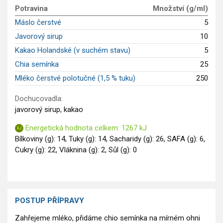
GLP-1 recepty
Potravina
Množství (g/ml)
Máslo čerstvé
5
Javorový sirup
10
Kakao Holandské (v suchém stavu)
5
Chia semínka
25
Mléko čerstvé polotučné (1,5 % tuku)
250
Dochucovadla:
javorový sirup, kakao
Energetická hodnota celkem: 1267 kJ
Bílkoviny (g): 14, Tuky (g): 14, Sacharidy (g): 26, SAFA (g): 6,
Cukry (g): 22, Vláknina (g): 2, Sůl (g): 0
POSTUP PŘÍPRAVY
Zahřejeme mléko, přidáme chio semínka na mírném ohni