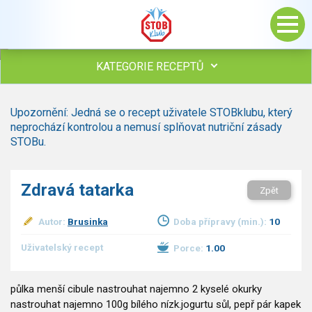
KATEGORIE RECEPTŮ
Všechny recepty
Upozornění: Jedná se o recept uživatele STOBklubu, který
Polévky
neprochází kontrolou a nemusí splňovat nutriční zásady
Studená kuchyně
STOBu.
Maso
Omáčky
Zdravá tatarka
Zpět
Bezmasé a zeleninové
Saláty
Autor:
Brusinka
Doba přípravy (min.):
10
Sladké pokrmy
Dezerty
Uživatelský recept
Porce:
1.00
Nápoje
Ostatní
půlka menší cibule nastrouhat najemno 2 kyselé okurky
Dětské recepty
nastrouhat najemno 100g bílého nízk.jogurtu sůl, pepř pár kapek