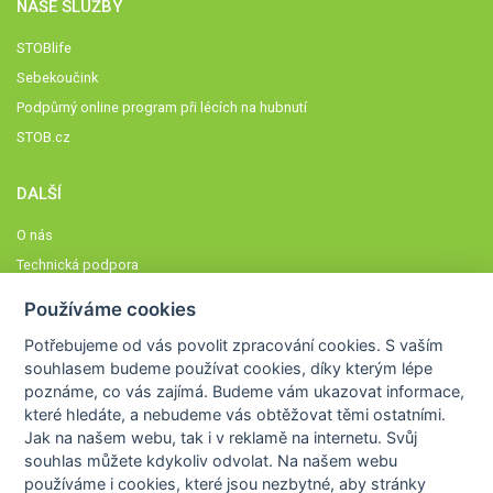
NAŠE SLUŽBY
STOBlife
Sebekoučink
Podpůrný online program při lécích na hubnutí
STOB.cz
DALŠÍ
O nás
Technická podpora
Časté dotazy
Používáme cookies
Normy a zásady fungování STOBklubu
Potřebujeme od vás
povolit zpracování cookies
. S vaším
Členové STOBklubu
souhlasem budeme používat cookies, díky kterým lépe
Zásady nakládání s osobními údaji
poznáme,
co vás zajímá
. Budeme vám ukazovat
informace,
které hledáte
, a nebudeme vás obtěžovat těmi ostatními.
Otestujte se
Jak na našem webu, tak i v reklamě na internetu. Svůj
Spočítejte si
souhlas můžete kdykoliv odvolat. Na našem webu
Výzva 52
používáme i cookies, které jsou nezbytné
, aby stránky