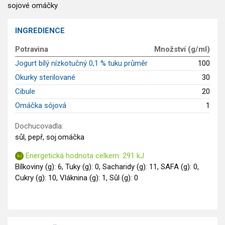
GLP-1 recepty
sojové omáčky
INGREDIENCE
Potravina
Množství (g/ml)
Jogurt bílý nízkotučný 0,1 % tuku průměr
100
Okurky sterilované
30
Cibule
20
Omáčka sójová
1
Dochucovadla:
sůl, pepř, soj.omáčka
Energetická hodnota celkem: 291 kJ
Bílkoviny (g): 6, Tuky (g): 0, Sacharidy (g): 11, SAFA (g): 0,
Cukry (g): 10, Vláknina (g): 1, Sůl (g): 0