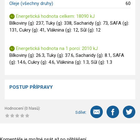
Oleje (všechny druhy)
60
Saláty
Sladké pokrmy
Energetická hodnota celkem: 18090 kJ
Bílkoviny (g): 237, Tuky (g): 338, Sacharidy (g): 73, SAFA (g):
Dezerty
131, Cukry (g): 41, Vláknina (g): 12, Sůl (g): 12
Nápoje
Ostatní
Dětské recepty
Energetická hodnota na 1 porci: 2010 kJ
Bílkoviny (g): 26.3, Tuky (g): 37.6, Sacharidy (g): 8.1, SAFA
GLP-1 recepty
(g): 14.6, Cukry (g): 4.6, Vláknina (g): 1.3, Sůl (g): 1.3
POSTUP PŘÍPRAVY
Hodnocení (
0
hlasů):
Sdílet:
Komentáře je možné psát až po
přihlášení
.