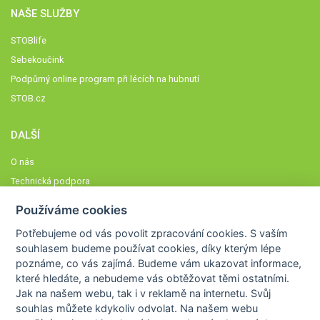
NAŠE SLUŽBY
STOBlife
Sebekoučink
Podpůrný online program při lécích na hubnutí
STOB.cz
DALŠÍ
O nás
Technická podpora
Časté dotazy
Používáme cookies
Normy a zásady fungování STOBklubu
Potřebujeme od vás
povolit zpracování cookies
. S vaším
Členové STOBklubu
souhlasem budeme používat cookies, díky kterým lépe
Zásady nakládání s osobními údaji
poznáme,
co vás zajímá
. Budeme vám ukazovat
informace,
které hledáte
, a nebudeme vás obtěžovat těmi ostatními.
Otestujte se
Jak na našem webu, tak i v reklamě na internetu. Svůj
Spočítejte si
souhlas můžete kdykoliv odvolat. Na našem webu
Výzva 52