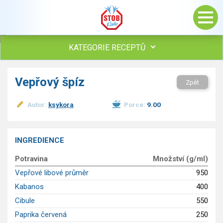
KATEGORIE RECEPTŮ
Všechny recepty
Vepřový špíz
Zpět
Polévky
Studená kuchyně
Autor:
ksykora
Porce:
9.00
Maso
drůbež
hovězí, telecí
INGREDIENCE
vepřové
Potravina
Množství (g/ml)
vnitřnosti
ryby
Vepřové libové průměr
950
zvěřina
Kabanos
400
ostatní maso
Cibule
550
Omáčky
Paprika červená
250
Bezmasé a zeleninové