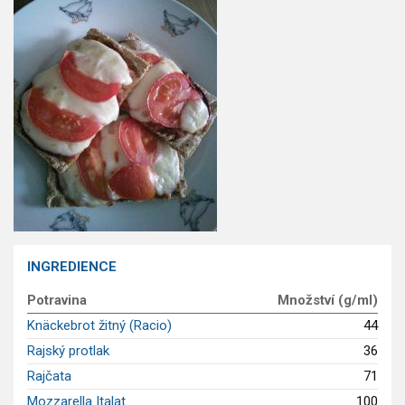
GLP-1 recepty
INGREDIENCE
Potravina
Množství (g/ml)
Knäckebrot žitný (Racio)
44
Rajský protlak
36
Rajčata
71
Mozzarella Italat
100