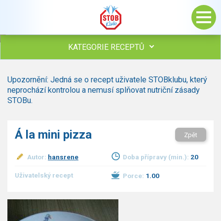
KATEGORIE RECEPTŮ
Všechny recepty
Upozornění: Jedná se o recept uživatele STOBklubu, který
Polévky
neprochází kontrolou a nemusí splňovat nutriční zásady
Studená kuchyně
STOBu.
Maso
Omáčky
Á la mini pizza
Zpět
Bezmasé a zeleninové
Saláty
Autor:
hansrene
Doba přípravy (min.):
20
Sladké pokrmy
Dezerty
Uživatelský recept
Porce:
1.00
Nápoje
Ostatní
Dětské recepty