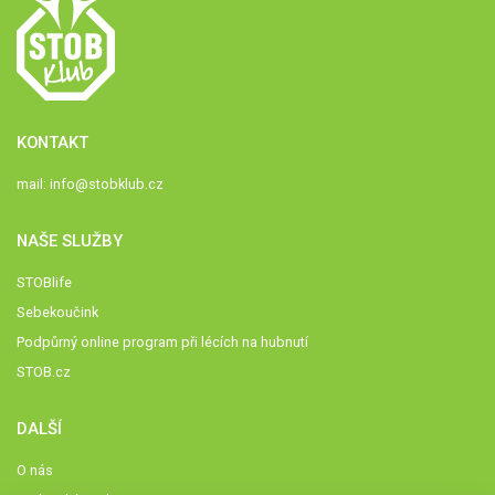
KONTAKT
mail:
info@stobklub.cz
NAŠE SLUŽBY
STOBlife
Sebekoučink
Podpůrný online program při lécích na hubnutí
STOB.cz
DALŠÍ
O nás