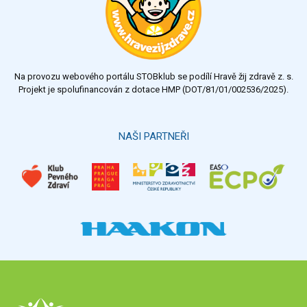
Na provozu webového portálu STOBklub se podílí Hravě žij zdravě z. s.
Projekt je spolufinancován z dotace HMP (DOT/81/01/002536/2025).
NAŠI PARTNEŘI