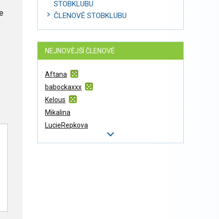
STOBKLUBU
e
ČLENOVÉ STOBKLUBU
NEJNOVĚJŠÍ ČLENOVÉ
Aftana
babockaxxx
Kelous
Mikalina
LucieRepkova