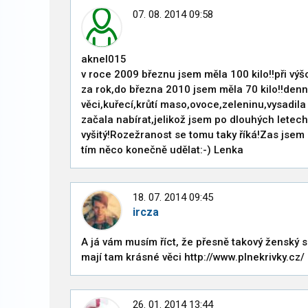
07. 08. 2014 09:58
aknel015
v roce 2009 březnu jsem měla 100 kilo!!při v
za rok,do března 2010 jsem měla 70 kilo!!denn
věci,kuřecí,krůtí maso,ovoce,zeleninu,vysadila 
začala nabírat,jelikož jsem po dlouhých letech
vyšitý!Rozežranost se tomu taky říká!Zas jsem za
tím něco konečně udělat:-) Lenka
18. 07. 2014 09:45
ircza
A já vám musím říct, že přesně takový ženský se
mají tam krásné věci http://www.plnekrivky.cz/
26. 01. 2014 13:44