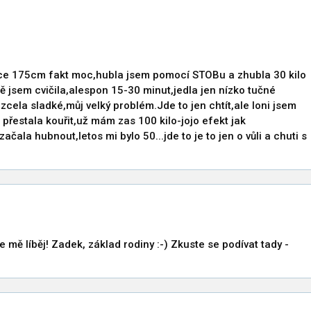
ýšce 175cm fakt moc,hubla jsem pomocí STOBu a zhubla 30 kilo
ě jsem cvičila,alespon 15-30 minut,jedla jen nízko tučné
zcela sladké,můj velký problém.Jde to jen chtít,ale loni jsem
 přestala kouřit,už mám zas 100 kilo-jojo efekt jak
čala hubnout,letos mi bylo 50...jde to je to jen o vůli a chuti s
 mě líběj! Zadek, základ rodiny :-) Zkuste se podívat tady -