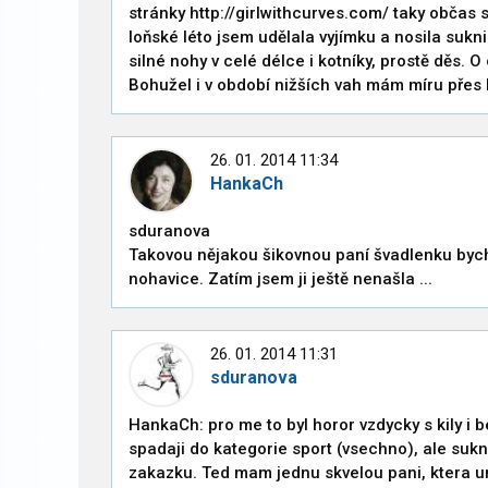
stránky http://girlwithcurves.com/ taky občas
loňské léto jsem udělala vyjímku a nosila sukn
silné nohy v celé délce i kotníky, prostě děs.
Bohužel i v období nižších vah mám míru přes lý
26. 01. 2014 11:34
HankaCh
sduranova
Takovou nějakou šikovnou paní švadlenku bych 
nohavice. Zatím jsem ji ještě nenašla ...
26. 01. 2014 11:31
sduranova
HankaCh: pro me to byl horor vzdycky s kily i be
spadaji do kategorie sport (vsechno), ale sukn
zakazku. Ted mam jednu skvelou pani, ktera um