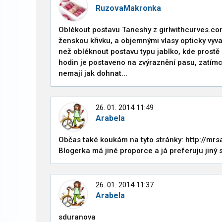
RuzovaMakronka
Oblékout postavu Taneshy z girlwithcurves.com
ženskou křivku, a objemnými vlasy opticky vy
než obléknout postavu typu jablko, kde prostě
hodin je postaveno na zvýraznění pasu, zatímc
nemají jak dohnat...
26. 01. 2014 11:49
Arabela
Občas také koukám na tyto stránky: http://mrsal
Blogerka má jiné proporce a já preferuju jiný 
26. 01. 2014 11:37
Arabela
sduranova