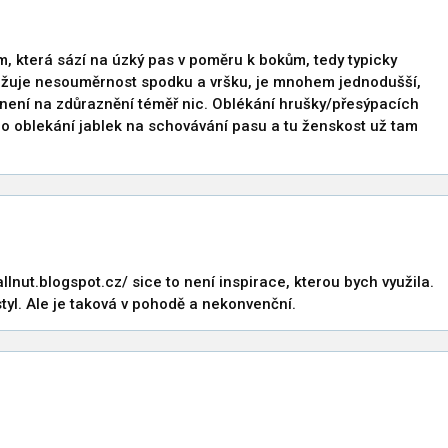
, která sází na úzký pas v poměru k bokům, tedy typicky
važuje nesouměrnost spodku a vršku, je mnohem jednodušší,
 není na zdůraznění téměř nic. Oblékání hrušky/přesýpacích
o oblekání jablek na schovávání pasu a tu ženskost už tam
lnut.blogspot.cz/ sice to není inspirace, kterou bych využila.
styl. Ale je taková v pohodě a nekonvenční.