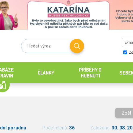
Zů
ABÁZE
PŘÍBĚHY O
ČLÁNKY
SEBE
RAVIN
HUBNUTÍ
Zpět
dní poradna
Počet členů:
36
Založeno:
30. 08. 2