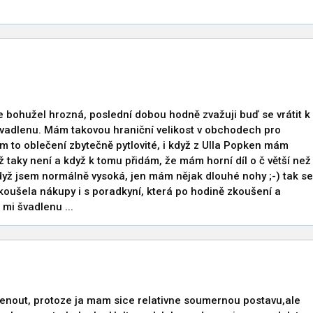
 bohužel hrozná, poslední dobou hodně zvažuji buď se vrátit k
 švadlenu. Mám takovou hraniční velikost v obchodech pro
am to oblečení zbytečně pytlovité, i když z Ulla Popken mám
ž taky není a když k tomu přidám, že mám horní díl o č větší než
když jsem normálně vysoká, jen mám nějak dlouhé nohy ;-) tak se
zkoušela nákupy i s poradkyní, která po hodině zkoušení a
mi švadlenu ...
enout, protoze ja mam sice relativne soumernou postavu,ale