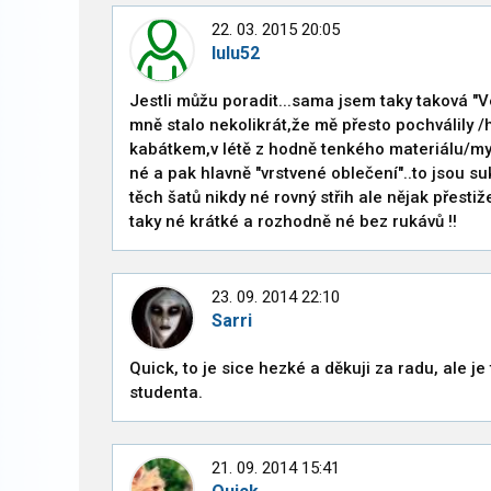
22. 03. 2015 20:05
lulu52
Jestli můžu poradit...sama jsem taky taková 
mně stalo nekolikrát,že mě přesto pochválily /h
kabátkem,v létě z hodně tenkého materiálu/mys
né a pak hlavně "vrstvené oblečení"..to jsou s
těch šatů nikdy né rovný střih ale nějak přesti
taky né krátké a rozhodně né bez rukávů !!
23. 09. 2014 22:10
Sarri
Quick, to je sice hezké a děkuji za radu, ale je 
studenta.
21. 09. 2014 15:41