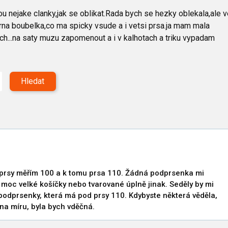
u nejake clanky,jak se oblikat.Rada bych se hezky oblekala,ale v
a boubelka,co ma spicky vsude a i vetsi prsa.ja mam mala
ch...na saty muzu zapomenout a i v kalhotach a triku vypadam
Hledat
prsy měřím 100 a k tomu prsa 110. Žádná podprsenka mi
u moc velké košíčky nebo tvarované úplně jinak. Seděly by mi
 podprsenky, která má pod prsy 110. Kdybyste některá věděla,
na míru, byla bych vděčná.