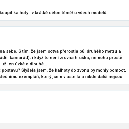
 koupit kalhoty i v krátké délce téměř u všech modelů.
na sebe. S tím, že jsem sotva přerostla půl druhého metru a
jádřil kamarád), i když to není zrovna hruška, nemohu prostě
 už jen úzké a dlouhé...
it postavu? Slyšela jsem, že kalhoty do zvonu by mohly pomoct,
slednímu exempláři, který jsem vlastnila a nikde další nejsou.