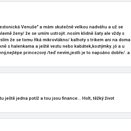
"Vestonická Venuše" a mám skutečně velkou nadváhu a už se
lavně ženy/ že se umím ustrojit..nosím klidně šaty ale vždy s
lím že se tomu říká mikrovlákno/ kalhoty s trikem ani na doma
ukně s halenkama a ještě vestu nebo kabátek,kostýmky..jó a u
žený,nejlépe princezový /teď nevím,jestli je to napsáno dobře/..a
tu ještě jedna potíž a tou jsou finance... Holt, těžký život