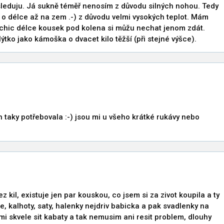
 sleduju. Já sukně téměř nenosím z důvodu silných nohou. Tedy
i o délce až na zem .-) z důvodu velmi vysokých teplot. Mám
 O chic délce kousek pod kolena si můžu nechat jenom zdát.
tko jako kámoška o dvacet kilo těžší (při stejné výšce).
taky potřebovala :-) jsou mi u všeho krátké rukávy nebo
z kil, existuje jen par kouskou, co jsem si za zivot koupila a ty
e, kalhoty, saty, halenky nejdriv babicka a pak svadlenky na
i skvele sit kabaty a tak nemusim ani resit problem, dlouhy