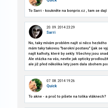
Quick
To Sarri - koukněte na bonprix.cz , tam se dají
20. 09. 2014 23:29
Sarri
No, taky mívám problém najít si něco hezkého 
mám taky takovou "barokní postavu" (jak se vy
najít kalhoty, které by sekly. Všechny jsou snad
Ale otázka na vás, nevíte jak opticky prodlouž
ale již před několika lety jsem dala sbohem po
07. 08. 2014 19:26
Quick
To akne - a proč to píšete na tolika vláknech?