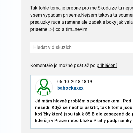
Tak tohle tema je presne pro me.Skoda,ze tu nejso
vsem vypadam priserne.Nejsem takova ta soumern
prsa,uzky ruce a ramena ale zadek a boky jak vala
priserne...:-( co s tim...nevim
Komentáře je možné psát až po
přihlášení
.
í členové
05. 10. 2018 18:19
babockaxxx
Já mám hlavně problém s podprsenkami. Pod 
nesedí. Když se nechci uškrtit, tak k tomu jso
košíčky které jsou tak k 85 B ale zasazené do
kde šijí v Praze nebo blízko Prahy podprsenky 