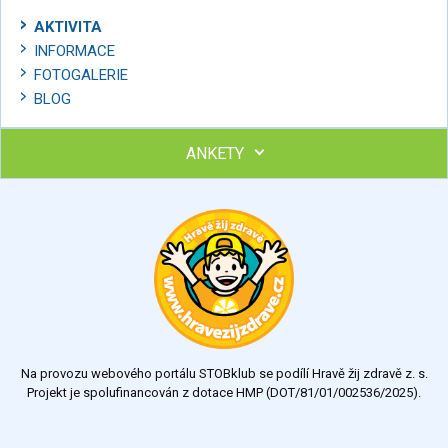
AKTIVITA
INFORMACE
FOTOGALERIE
BLOG
ANKETY
Ohodnoťte program Sebekoučink
výborný
velmi dobrý
dobrý
dostatečný
nedostatečný
Na provozu webového portálu STOBklub se podílí Hravě žij zdravě z. s.
Výsledky
Všechny ankety
Projekt je spolufinancován z dotace HMP (DOT/81/01/002536/2025).
Hlasovat