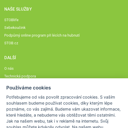
NAŠE SLUŽBY
STOBlife
Sebekoučink
Podpůrný online program při lécích na hubnutí
STOB.cz
DALŠÍ
O nás
Technická podpora
Časté dotazy
Používáme cookies
Normy a zásady fungování STOBklubu
Potřebujeme od vás
povolit zpracování cookies
. S vaším
Členové STOBklubu
souhlasem budeme používat cookies, díky kterým lépe
Zásady nakládání s osobními údaji
poznáme,
co vás zajímá
. Budeme vám ukazovat
informace,
které hledáte
, a nebudeme vás obtěžovat těmi ostatními.
Otestujte se
Jak na našem webu, tak i v reklamě na internetu. Svůj
Spočítejte si
souhlas můžete kdykoliv odvolat. Na našem webu