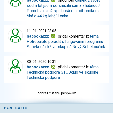
babockaxxx
ohodnotil
článek Dvacet
sedm let jsem se snažila sama zhubnout!
Pomohla mi až spolupráce s odborníkem,
říká o 44 kg lehčí Lenka
11. 01. 2021 23:05
babockaxxx
přidal komentář k:
téma
Potřebujete poradit s fungováním programu
Sebekoučink? ve skupině Nový Sebekoučink
30. 06. 2020 10:31
babockaxxx
přidal komentář k:
téma
Technická podpora STOBklub ve skupině
Technická podpora
Zobrazit starší příspěvky
BABOCKAXXX