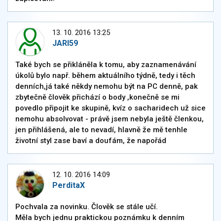
13. 10. 2016 13:25
JARI59
Také bych se přikláněla k tomu, aby zaznamenávání
úkolů bylo např. během aktuálního týdně, tedy i těch
denních,já také někdy nemohu být na PC denně, pak
zbytečně člověk přichází o body ,konečně se mi
povedlo připojit ke skupině, kvíz o sacharidech už sice
nemohu absolvovat - právě jsem nebyla ještě členkou,
jen přihlášená, ale to nevadí, hlavně že mě tenhle
životní styl zase baví a doufám, že napořád
12. 10. 2016 14:09
PerditaX
Pochvala za novinku. Člověk se stále učí.
Měla bych jednu praktickou poznámku k denním