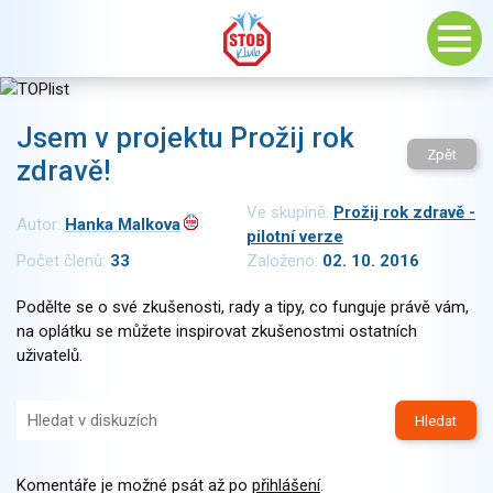
Jsem v projektu Prožij rok
Zpět
zdravě!
Ve skupině:
Prožij rok zdravě -
Autor:
Hanka Malkova
pilotní verze
Počet členů:
33
Založeno:
02. 10. 2016
Podělte se o své zkušenosti, rady a tipy, co funguje právě vám,
na oplátku se můžete inspirovat zkušenostmi ostatních
uživatelů.
Hledat
Komentáře je možné psát až po
přihlášení
.