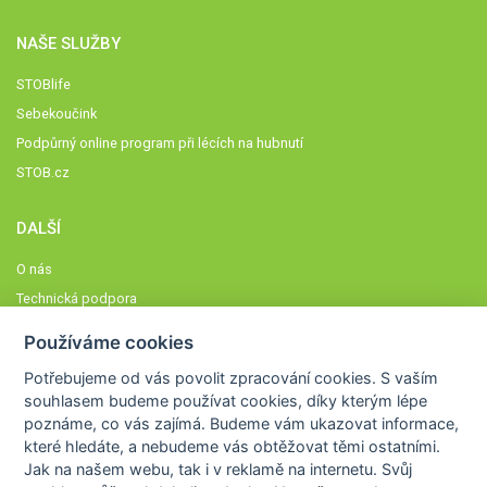
NAŠE SLUŽBY
STOBlife
Sebekoučink
Podpůrný online program při lécích na hubnutí
STOB.cz
DALŠÍ
O nás
Technická podpora
Časté dotazy
Používáme cookies
Normy a zásady fungování STOBklubu
Potřebujeme od vás
povolit zpracování cookies
. S vaším
Členové STOBklubu
souhlasem budeme používat cookies, díky kterým lépe
Zásady nakládání s osobními údaji
poznáme,
co vás zajímá
. Budeme vám ukazovat
informace,
které hledáte
, a nebudeme vás obtěžovat těmi ostatními.
Otestujte se
Jak na našem webu, tak i v reklamě na internetu. Svůj
Spočítejte si