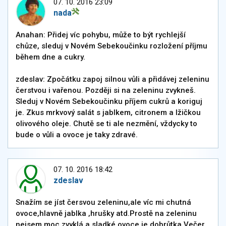
07. 10. 2016 23:09
nada
Anahan: Přidej víc pohybu, může to být rychlejší
chůze, sleduj v Novém Sebekoučinku rozložení příjmu
během dne a cukry.
zdeslav: Zpočátku zapoj silnou vůli a přidávej zeleninu
čerstvou i vařenou. Později si na zeleninu zvykneš.
Sleduj v Novém Sebekoučinku příjem cukrů a koriguj
je. Zkus mrkvový salát s jablkem, citronem a lžičkou
olivového oleje. Chutě se ti ale nezmění, vždycky to
bude o vůli a ovoce je taky zdravé.
07. 10. 2016 18:42
zdeslav
Snažím se jíst čersvou zeleninu,ale víc mi chutná
ovoce,hlavně jablka ,hrušky atd.Prostě na zeleninu
nejsem moc zvyklá a sladké ovoce je dobrůtka.Večer