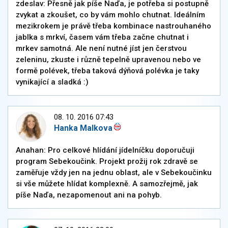
zdeslav: Přesně jak píše Naďa, je potřeba si postupně
zvykat a zkoušet, co by vám mohlo chutnat. Ideálním
mezikrokem je právě třeba kombinace nastrouhaného
jablka s mrkví, časem vám třeba začne chutnat i
mrkev samotná. Ale není nutné jíst jen čerstvou
zeleninu, zkuste i různě tepelně upravenou nebo ve
formě polévek, třeba taková dýňová polévka je taky
vynikající a sladká :)
08. 10. 2016 07:43
Hanka Malkova
Anahan: Pro celkové hlídání jídelníčku doporučuji
program Sebekoučink. Projekt prožij rok zdravě se
zaměřuje vždy jen na jednu oblast, ale v Sebekoučinku
si vše můžete hlídat komplexně. A samozřejmě, jak
píše Naďa, nezapomenout ani na pohyb.