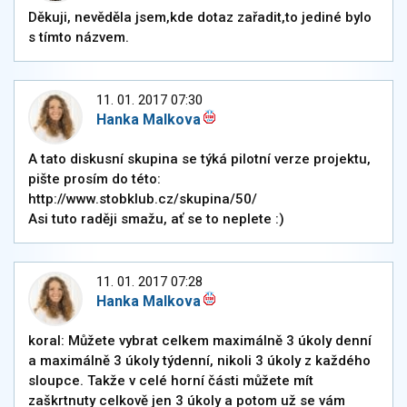
Děkuji, nevěděla jsem,kde dotaz zařadit,to jediné bylo
s tímto názvem.
11. 01. 2017 07:30
Hanka Malkova
A tato diskusní skupina se týká pilotní verze projektu,
pište prosím do této:
http://www.stobklub.cz/skupina/50/
Asi tuto raději smažu, ať se to neplete :)
11. 01. 2017 07:28
Hanka Malkova
koral: Můžete vybrat celkem maximálně 3 úkoly denní
a maximálně 3 úkoly týdenní, nikoli 3 úkoly z každého
sloupce. Takže v celé horní části můžete mít
zaškrtnuty celkově jen 3 úkoly a potom už se vám