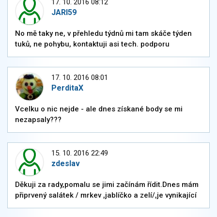
17. 10. 2016 08:12
JARI59
No mě taky ne, v přehledu týdnů mi tam skáče týden
tuků, ne pohybu, kontaktuji asi tech. podporu
17. 10. 2016 08:01
PerditaX
Vcelku o nic nejde - ale dnes získané body se mi
nezapsaly???
15. 10. 2016 22:49
zdeslav
Děkuji za rady,pomalu se jimi začínám řídit.Dnes mám
připrvený salátek / mrkev ,jablíčko a zelí/,je vynikající