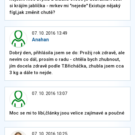
si krájím jablíčka - mrkev mi "nejede" Existuje nějaký
fígl,jak změnit chutě?
07. 10. 2016 13:49
Anahan
Dobrý den, přihlásila jsem se do: Prožij rok zdravě, ale
nevím co dál, prosím o radu - chtěla bych zhubnout,
jím docela zdravě podle T.Břicháčka, zhubla jsem cca
3 kg a dále to nejde.
07. 10. 2016 13:07
Moc se mi to líbí,články jsou velice zajímavé a poučné
07. 10. 2016 10:25