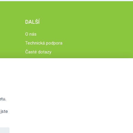
DALŠÍ
O nás
Technická podpora
Časté dotazy
Normy a zásady fungování STOBklubu
Členové STOBklubu
Zásady nakládání s osobními údaji
Otestujte se
Spočítejte si
etu.
Výzva 52
jste