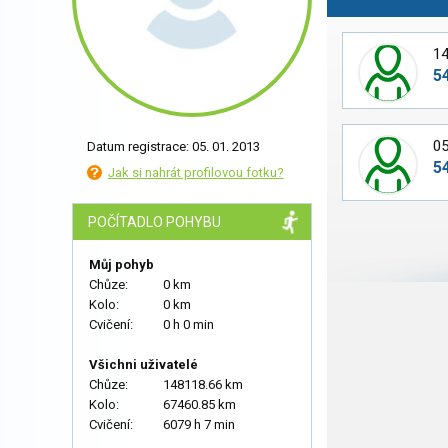
14
5
05
Datum registrace: 05. 01. 2013
5
Jak si nahrát profilovou fotku?
POČÍTADLO POHYBU
Můj pohyb
Chůze:
0 km
Kolo:
0 km
Cvičení:
0 h 0 min
Všichni uživatelé
Chůze:
148118.66 km
Kolo:
67460.85 km
Cvičení:
6079 h 7 min