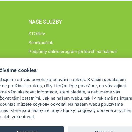
NAŠE SLUŽBY
STOBlife
Sebekoučink
Podpůrný online program při lécích na hubnutí
STOB.cz
žíváme cookies
ebujeme od vás
povolit zpracování cookies
. S vaším souhlasem
me používat cookies, díky kterým lépe poznáme,
co vás zajímá
.
eme vám ukazovat
informace, které hledáte
, a nebudeme vás
žovat těmi ostatními. Jak na našem webu, tak i v reklamě na intern
 souhlas můžete kdykoliv odvolat. Na našem webu
používáme
okies, které jsou nezbytné
, aby stránky fungovaly správně a rychleji 
 nich zorientovali.