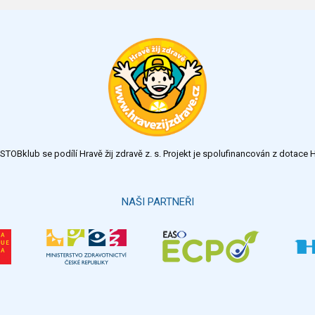
TOBklub se podílí Hravě žij zdravě z. s. Projekt je spolufinancován z dotac
NAŠI PARTNEŘI