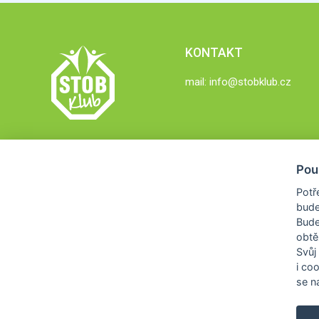
KONTAKT
mail:
info@stobklub.cz
Pou
Potř
bude
Bud
obtě
Svůj
i co
se na