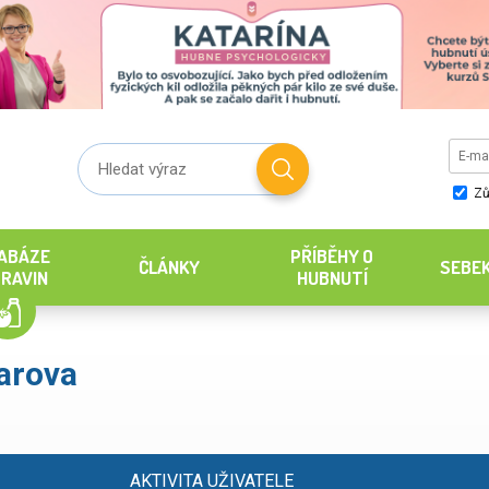
Zů
ABÁZE
PŘÍBĚHY O
ČLÁNKY
SEBE
RAVIN
HUBNUTÍ
arova
AKTIVITA UŽIVATELE