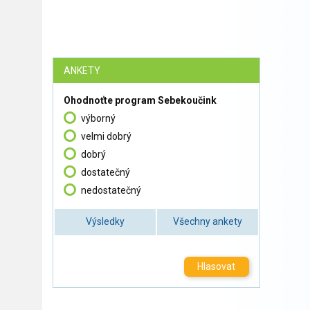
ANKETY
Ohodnoťte program Sebekoučink
výborný
velmi dobrý
dobrý
dostatečný
nedostatečný
Výsledky
Všechny ankety
Hlasovat