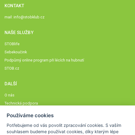
KONTAKT
mail:
info@stobklub.cz
NAŠE SLUŽBY
STOBlife
Sebekoučink
Podpůrný online program při lécích na hubnutí
STOB.cz
DALŠÍ
O nás
Technická podpora
Časté dotazy
Používáme cookies
Normy a zásady fungování STOBklubu
Potřebujeme od vás
povolit zpracování cookies
. S vaším
Členové STOBklubu
souhlasem budeme používat cookies, díky kterým lépe