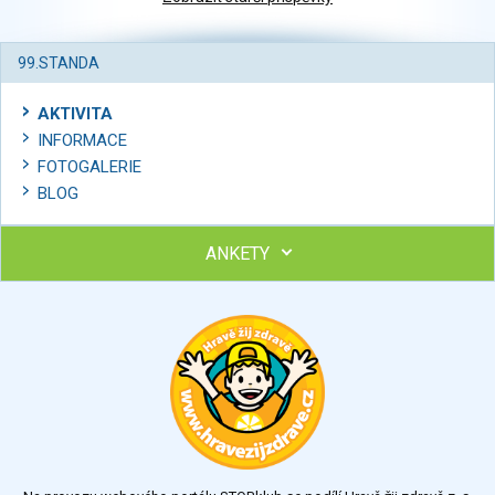
99.STANDA
AKTIVITA
INFORMACE
FOTOGALERIE
BLOG
ANKETY
Ohodnoťte program Sebekoučink
výborný
velmi dobrý
dobrý
dostatečný
nedostatečný