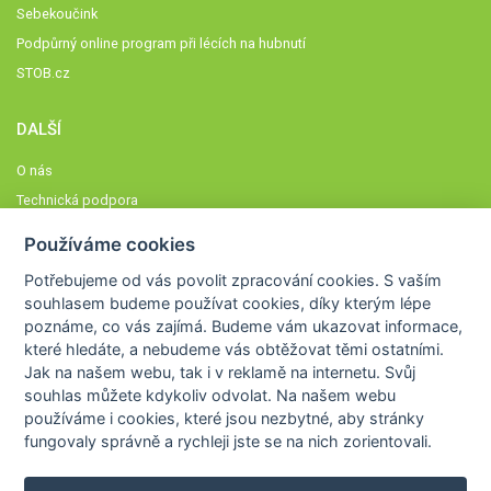
Sebekoučink
Podpůrný online program při lécích na hubnutí
STOB.cz
DALŠÍ
O nás
Technická podpora
Časté dotazy
Používáme cookies
Normy a zásady fungování STOBklubu
Potřebujeme od vás
povolit zpracování cookies
. S vaším
Členové STOBklubu
souhlasem budeme používat cookies, díky kterým lépe
Zásady nakládání s osobními údaji
poznáme,
co vás zajímá
. Budeme vám ukazovat
informace,
které hledáte
, a nebudeme vás obtěžovat těmi ostatními.
Otestujte se
Jak na našem webu, tak i v reklamě na internetu. Svůj
Spočítejte si
souhlas můžete kdykoliv odvolat. Na našem webu
Výzva 52
používáme i cookies, které jsou nezbytné
, aby stránky
fungovaly správně a rychleji jste se na nich zorientovali.