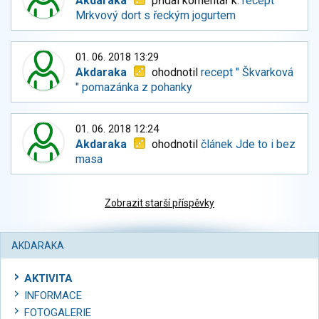
Akdaraka
přidal komentář k:
recept
Mrkvový dort s řeckým jogurtem
01. 06. 2018 13:29
Akdaraka
ohodnotil
recept " Škvarková
" pomazánka z pohanky
01. 06. 2018 12:24
Akdaraka
ohodnotil
článek Jde to i bez
masa
Zobrazit starší příspěvky
AKDARAKA
AKTIVITA
INFORMACE
FOTOGALERIE