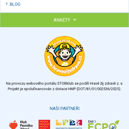
BLOG
ANKETY
Ohodnoťte program Sebekoučink
výborný
velmi dobrý
dobrý
dostatečný
nedostatečný
Na provozu webového portálu STOBklub se podílí Hravě žij zdravě z. s.
Výsledky
Všechny ankety
Projekt je spolufinancován z dotace HMP (DOT/81/01/002536/2025).
Hlasovat
NAŠI PARTNEŘI