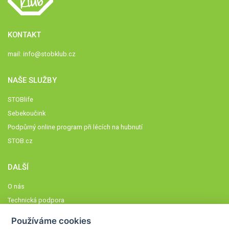
KONTAKT
mail:
info@stobklub.cz
NAŠE SLUŽBY
STOBlife
Sebekoučink
Podpůrný online program při lécích na hubnutí
STOB.cz
DALŠÍ
O nás
Technická podpora
Časté dotazy
Používáme cookies
Normy a zásady fungování STOBklubu