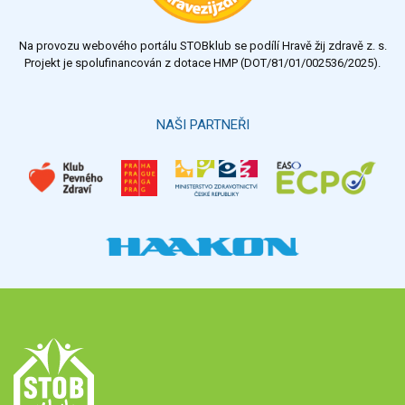
nedostatečný
Na provozu webového portálu STOBklub se podílí Hravě žij zdravě z. s.
Výsledky
Všechny ankety
Projekt je spolufinancován z dotace HMP (DOT/81/01/002536/2025).
Hlasovat
NAŠI PARTNEŘI