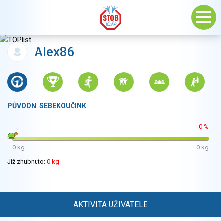
Alex86
PŮVODNÍ SEBEKOUČINK
0 %
0 kg
0 kg
Již zhubnuto:
0 kg
AKTIVITA UŽIVATELE