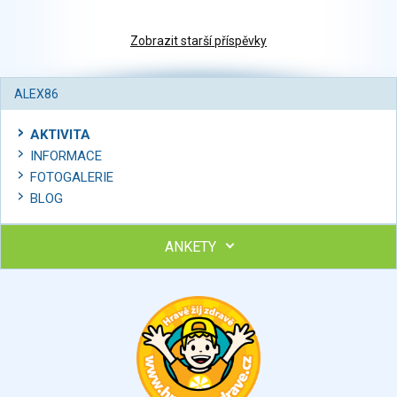
Zobrazit starší příspěvky
ALEX86
AKTIVITA
INFORMACE
FOTOGALERIE
BLOG
ANKETY
Ohodnoťte program Sebekoučink
výborný
velmi dobrý
dobrý
dostatečný