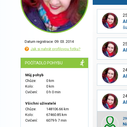
25
A
š
Datum registrace: 09. 03. 2014
25
Jak si nahrát profilovou fotku?
A
POČÍTADLO POHYBU
24
Můj pohyb
A
Chůze:
0 km
Kolo:
0 km
Cvičení:
0 h 0 min
24
A
Všichni uživatelé
Chůze:
148106.66 km
Kolo:
67460.85 km
29
Cvičení:
6079 h 7 min
N