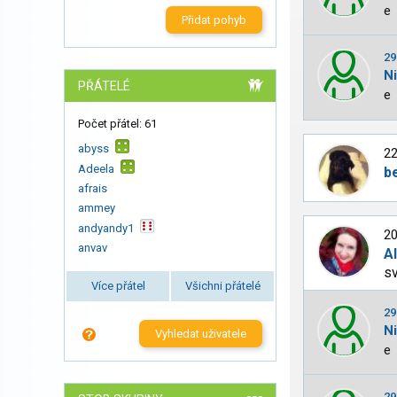
e
Přidat pohyb
29
N
PŘÁTELÉ
e
Počet přátel: 61
abyss
22
Adeela
b
afrais
ammey
andyandy1
20
anvav
A
sv
Více přátel
Všichni přátelé
29
N
Vyhledat uživatele
e
29