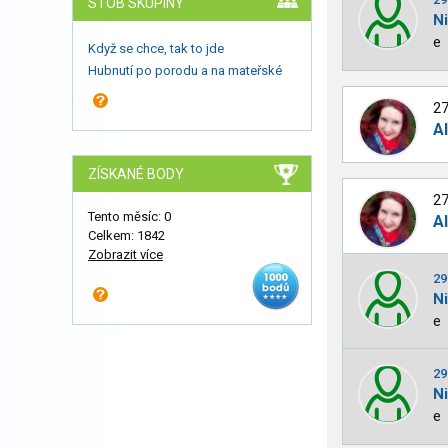
STOB SKUPINY
N
e
Když se chce, tak to jde
Hubnutí po porodu a na mateřské
27
A
ZÍSKANÉ BODY
27
Tento měsíc: 0
A
Celkem: 1842
Zobrazit více
29
N
e
29
N
e