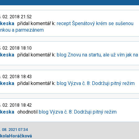
. 02. 2018 21:52
lkeska
přidal komentář k:
recept Špenátový krém se sušenou
unkou a parmezánem
. 02. 2018 18:10
lkeska
přidal komentář k:
blog Znovu na startu, ale už vím jak na
. 02. 2018 18:43
lkeska
přidal komentář k:
blog Výzva č. 8: Dodržuji pitný režim
. 02. 2018 18:42
lkeska
ohodnotil
blog Výzva č. 8: Dodržuji pitný režim
. 08. 2021 07:34
ikolaHoráčková