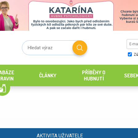
Zů
ABÁZE
PŘÍBĚHY O
ČLÁNKY
SEBE
RAVIN
HUBNUTÍ
AKTIVITA UŽIVATELE