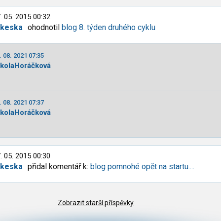
. 05. 2015 00:32
lkeska
ohodnotil
blog 8. týden druhého cyklu
. 08. 2021 07:35
ikolaHoráčková
. 08. 2021 07:37
ikolaHoráčková
. 05. 2015 00:30
lkeska
přidal komentář k:
blog pomnohé opět na startu....
Zobrazit starší příspěvky