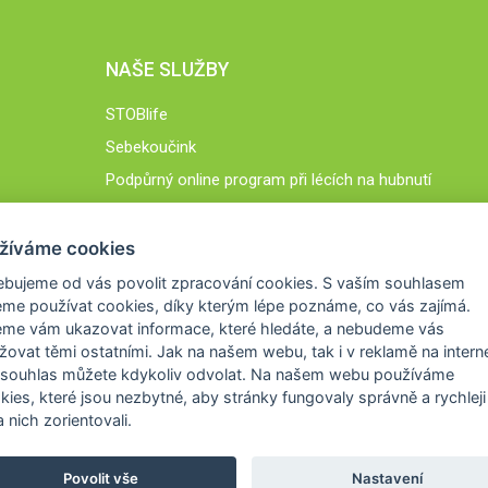
NAŠE SLUŽBY
STOBlife
Sebekoučink
Podpůrný online program při lécích na hubnutí
STOB.cz
žíváme cookies
ebujeme od vás
povolit zpracování cookies
. S vaším souhlasem
me používat cookies, díky kterým lépe poznáme,
co vás zajímá
.
eme vám ukazovat
informace, které hledáte
, a nebudeme vás
žovat těmi ostatními. Jak na našem webu, tak i v reklamě na intern
 souhlas můžete kdykoliv odvolat. Na našem webu
používáme
okies, které jsou nezbytné
, aby stránky fungovaly správně a rychleji 
 nich zorientovali.
Povolit vše
Nastavení