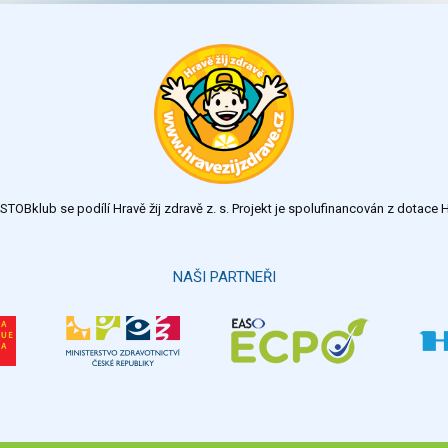
TOBklub se podílí Hravě žij zdravě z. s. Projekt je spolufinancován z dotac
NAŠI PARTNEŘI