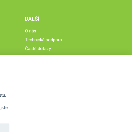
DALŠÍ
O nás
Technická podpora
Časté dotazy
Normy a zásady fungování STOBklubu
Členové STOBklubu
Zásady nakládání s osobními údaji
Otestujte se
Spočítejte si
etu.
Výzva 52
jste
WWW.STOB.CZ
,
WWW.HRAVEZIJZDRAVE.CZ