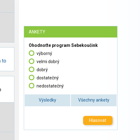
ANKETY
Ohodnoťte program Sebekoučink
výborný
a to
velmi dobrý
dobrý
dostatečný
nedostatečný
o
Výsledky
Všechny ankety
Hlasovat