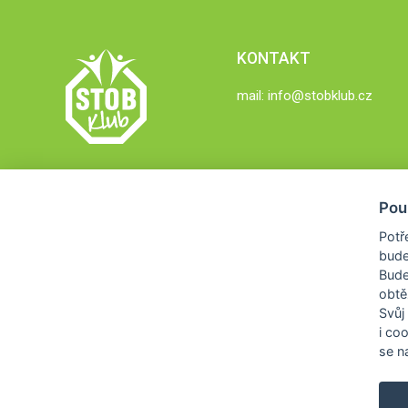
KONTAKT
mail:
info@stobklub.cz
Pou
Potř
bude
Bud
obtě
Svůj
i co
se na
COPYRIGHT © 2026
STOB KLUB