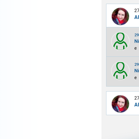
27
A
29
N
e
29
N
e
27
A