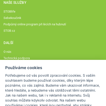
NAŠE SLUŽBY
STOBlife
Sebekoučink
Podpůrný online program při lécích na hubnutí
STOB.cz
DALŠÍ
O nás
Technická podpora
Časté dotazy
Používáme cookies
Normy a zásady fungování STOBklubu
Potřebujeme od vás
povolit zpracování cookies
. S vaším
Členové STOBklubu
souhlasem budeme používat cookies, díky kterým lépe
Zásady nakládání s osobními údaji
poznáme,
co vás zajímá
. Budeme vám ukazovat
informace,
které hledáte
, a nebudeme vás obtěžovat těmi ostatními.
Otestujte se
Jak na našem webu, tak i v reklamě na internetu. Svůj
Spočítejte si
souhlas můžete kdykoliv odvolat. Na našem webu
Výzva 52
používáme i cookies, které jsou nezbytné
, aby stránky