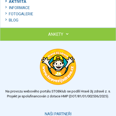
AKTIVITA
INFORMACE
FOTOGALERIE
BLOG
ANKETY
Ohodnoťte program Sebekoučink
výborný
velmi dobrý
dobrý
dostatečný
nedostatečný
Na provozu webového portálu STOBklub se podílí Hravě žij zdravě z. s.
Výsledky
Všechny ankety
Projekt je spolufinancován z dotace HMP (DOT/81/01/002536/2025).
Hlasovat
NAŠI PARTNEŘI