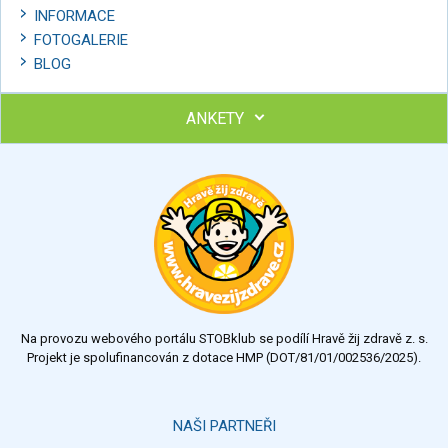
INFORMACE
FOTOGALERIE
BLOG
ANKETY
Ohodnoťte program Sebekoučink
výborný
velmi dobrý
dobrý
dostatečný
nedostatečný
Na provozu webového portálu STOBklub se podílí Hravě žij zdravě z. s.
Výsledky
Všechny ankety
Projekt je spolufinancován z dotace HMP (DOT/81/01/002536/2025).
Hlasovat
NAŠI PARTNEŘI