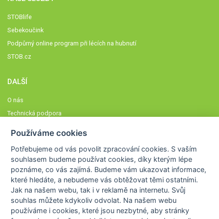
STOBlife
Sebekoučink
Podpůrný online program při lécích na hubnutí
STOB.cz
DALŠÍ
O nás
Technická podpora
Časté dotazy
Používáme cookies
Normy a zásady fungování STOBklubu
Potřebujeme od vás
povolit zpracování cookies
. S vaším
Členové STOBklubu
souhlasem budeme používat cookies, díky kterým lépe
Zásady nakládání s osobními údaji
poznáme,
co vás zajímá
. Budeme vám ukazovat
informace,
které hledáte
, a nebudeme vás obtěžovat těmi ostatními.
Otestujte se
Jak na našem webu, tak i v reklamě na internetu. Svůj
Spočítejte si
souhlas můžete kdykoliv odvolat. Na našem webu
Výzva 52
používáme i cookies, které jsou nezbytné
, aby stránky