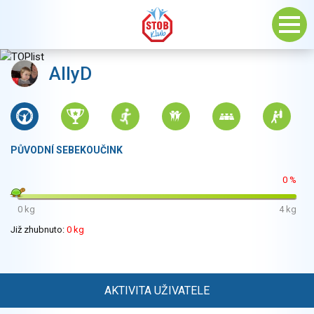
AllyD
PŮVODNÍ SEBEKOUČINK
0 %
0 kg
4 kg
Již zhubnuto:
0 kg
AKTIVITA UŽIVATELE