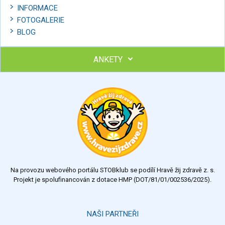
INFORMACE
FOTOGALERIE
BLOG
ANKETY
Ohodnoťte program Sebekoučink
výborný
velmi dobrý
dobrý
dostatečný
nedostatečný
Na provozu webového portálu STOBklub se podílí Hravě žij zdravě z. s.
Výsledky
Všechny ankety
Projekt je spolufinancován z dotace HMP (DOT/81/01/002536/2025).
Hlasovat
NAŠI PARTNEŘI