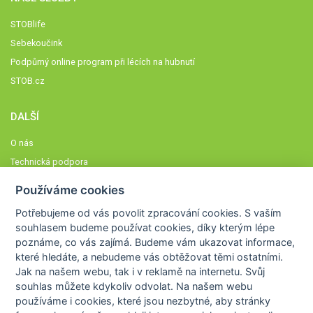
STOBlife
Sebekoučink
Podpůrný online program při lécích na hubnutí
STOB.cz
DALŠÍ
O nás
Technická podpora
Časté dotazy
Používáme cookies
Normy a zásady fungování STOBklubu
Potřebujeme od vás
povolit zpracování cookies
. S vaším
Členové STOBklubu
souhlasem budeme používat cookies, díky kterým lépe
Zásady nakládání s osobními údaji
poznáme,
co vás zajímá
. Budeme vám ukazovat
informace,
které hledáte
, a nebudeme vás obtěžovat těmi ostatními.
Otestujte se
Jak na našem webu, tak i v reklamě na internetu. Svůj
Spočítejte si
souhlas můžete kdykoliv odvolat. Na našem webu
Výzva 52
používáme i cookies, které jsou nezbytné
, aby stránky