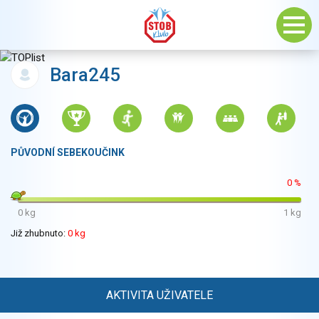
Bara245
PŮVODNÍ SEBEKOUČINK
0 %
0 kg
1 kg
Již zhubnuto:
0 kg
AKTIVITA UŽIVATELE