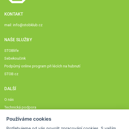
KONTAKT
mail:
info@stobklub.cz
NAŠE SLUŽBY
STOBlife
Sebekoučink
Podpůrný online program při lécích na hubnutí
STOB.cz
DALŠÍ
O nás
Technická podpora
Časté dotazy
Používáme cookies
Normy a zásady fungování STOBklubu
Potřebujeme od vás
povolit zpracování cookies
. S vaším