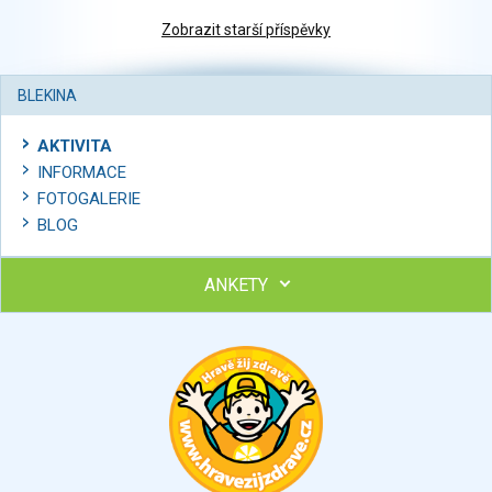
Zobrazit starší příspěvky
BLEKINA
AKTIVITA
INFORMACE
FOTOGALERIE
BLOG
ANKETY
Ohodnoťte program Sebekoučink
výborný
velmi dobrý
dobrý
dostatečný
nedostatečný