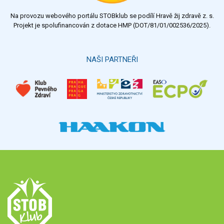
Na provozu webového portálu STOBklub se podílí Hravě žij zdravě z. s.
Výsledky
Všechny ankety
Projekt je spolufinancován z dotace HMP (DOT/81/01/002536/2025).
Hlasovat
NAŠI PARTNEŘI