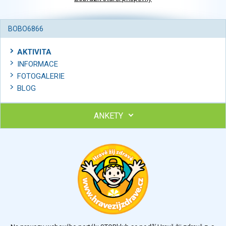
BOBO6866
AKTIVITA
INFORMACE
FOTOGALERIE
BLOG
ANKETY
Ohodnoťte program Sebekoučink
výborný
velmi dobrý
dobrý
dostatečný
nedostatečný