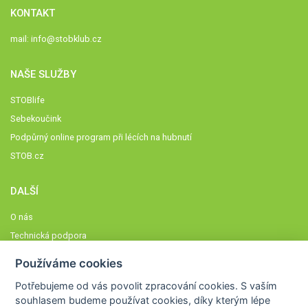
KONTAKT
mail:
info@stobklub.cz
NAŠE SLUŽBY
STOBlife
Sebekoučink
Podpůrný online program při lécích na hubnutí
STOB.cz
DALŠÍ
O nás
Technická podpora
Časté dotazy
Používáme cookies
Normy a zásady fungování STOBklubu
Potřebujeme od vás
povolit zpracování cookies
. S vaším
Členové STOBklubu
souhlasem budeme používat cookies, díky kterým lépe