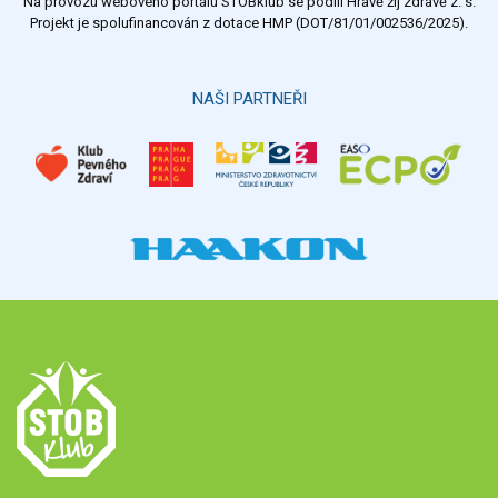
Na provozu webového portálu STOBklub se podílí Hravě žij zdravě z. s.
Výsledky
Všechny ankety
Projekt je spolufinancován z dotace HMP (DOT/81/01/002536/2025).
Hlasovat
NAŠI PARTNEŘI