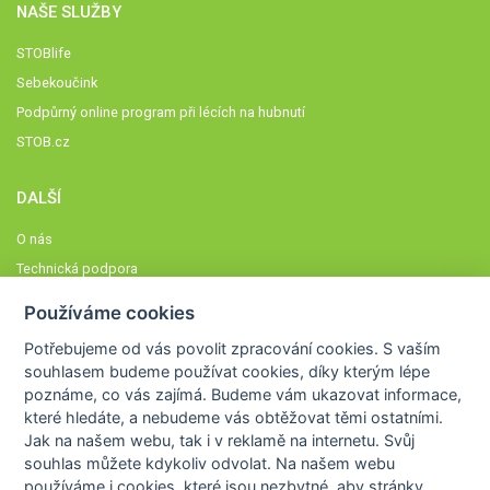
NAŠE SLUŽBY
STOBlife
Sebekoučink
Podpůrný online program při lécích na hubnutí
STOB.cz
DALŠÍ
O nás
Technická podpora
Časté dotazy
Používáme cookies
Normy a zásady fungování STOBklubu
Potřebujeme od vás
povolit zpracování cookies
. S vaším
Členové STOBklubu
souhlasem budeme používat cookies, díky kterým lépe
Zásady nakládání s osobními údaji
poznáme,
co vás zajímá
. Budeme vám ukazovat
informace,
které hledáte
, a nebudeme vás obtěžovat těmi ostatními.
Otestujte se
Jak na našem webu, tak i v reklamě na internetu. Svůj
Spočítejte si
souhlas můžete kdykoliv odvolat. Na našem webu
Výzva 52
používáme i cookies, které jsou nezbytné
, aby stránky