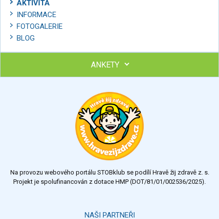
AKTIVITA
INFORMACE
FOTOGALERIE
BLOG
ANKETY
Ohodnoťte program Sebekoučink
výborný
velmi dobrý
dobrý
dostatečný
nedostatečný
Na provozu webového portálu STOBklub se podílí Hravě žij zdravě z. s.
Výsledky
Všechny ankety
Projekt je spolufinancován z dotace HMP (DOT/81/01/002536/2025).
Hlasovat
NAŠI PARTNEŘI