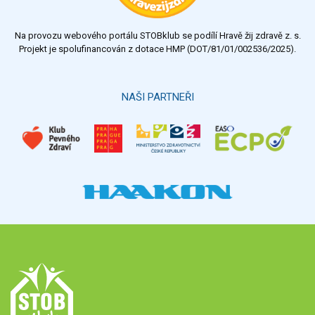
nedostatečný
Na provozu webového portálu STOBklub se podílí Hravě žij zdravě z. s.
Výsledky
Všechny ankety
Projekt je spolufinancován z dotace HMP (DOT/81/01/002536/2025).
Hlasovat
NAŠI PARTNEŘI