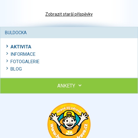
Zobrazit starší příspěvky
BULDOCKA
AKTIVITA
INFORMACE
FOTOGALERIE
BLOG
ANKETY
Ohodnoťte program Sebekoučink
výborný
velmi dobrý
dobrý
dostatečný