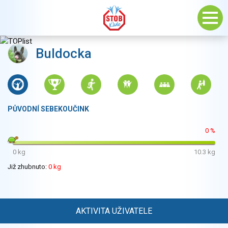
Buldocka
PŮVODNÍ SEBEKOUČINK
0 %
0 kg
10.3 kg
Již zhubnuto:
0 kg
AKTIVITA UŽIVATELE