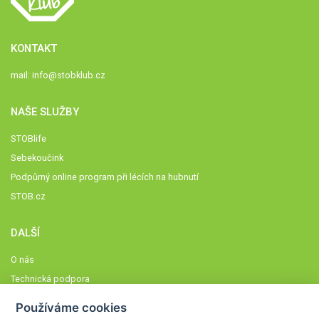
KONTAKT
mail:
info@stobklub.cz
NAŠE SLUŽBY
STOBlife
Sebekoučink
Podpůrný online program při lécích na hubnutí
STOB.cz
DALŠÍ
O nás
Technická podpora
Časté dotazy
Používáme cookies
Normy a zásady fungování STOBklubu