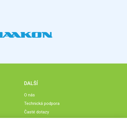
DALŠÍ
O nás
Technická podpora
Časté dotazy
Normy a zásady fungování STOBklubu