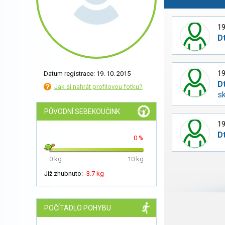
19
D
19
Datum registrace: 19. 10. 2015
D
Jak si nahrát profilovou fotku?
sk
PŮVODNÍ SEBEKOUČINK
19
D
0 %
0 kg
10 kg
Již zhubnuto:
-3.7 kg
POČÍTADLO POHYBU