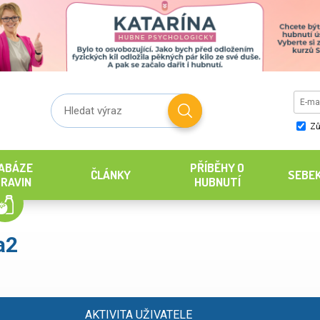
Zů
ABÁZE
PŘÍBĚHY O
ČLÁNKY
SEBE
RAVIN
HUBNUTÍ
a2
AKTIVITA UŽIVATELE