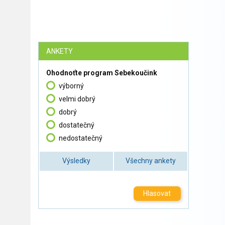
ANKETY
Ohodnoťte program Sebekoučink
výborný
velmi dobrý
dobrý
dostatečný
nedostatečný
Výsledky
Všechny ankety
Hlasovat