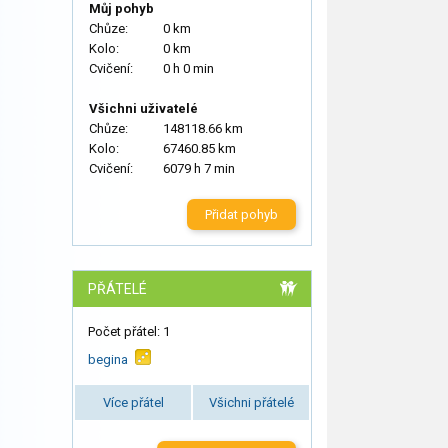
Můj pohyb
Chůze:
0 km
Kolo:
0 km
Cvičení:
0 h 0 min
Všichni uživatelé
Chůze:
148118.66 km
Kolo:
67460.85 km
Cvičení:
6079 h 7 min
Přidat pohyb
PŘÁTELÉ
Počet přátel: 1
begina
Více přátel
Všichni přátelé