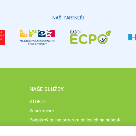
NAŠI PARTNEŘI
NAŠE SLUŽBY
STOBlife
Sebekoučink
Podpůrný online program při lécích na hubnutí
STOB.cz