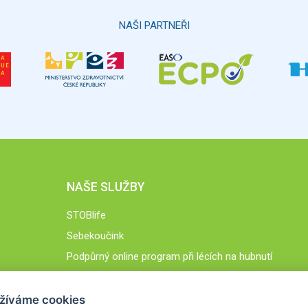
NAŠI PARTNEŘI
NAŠE SLUŽBY
STOBlife
Sebekoučink
Podpůrný online program při lécích na hubnutí
STOB.cz
žíváme cookies