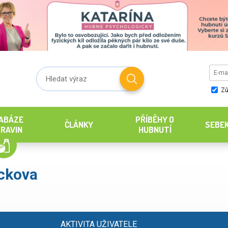
Zů
ABÁZE
PŘÍBĚHY O
ČLÁNKY
SEBE
RAVIN
HUBNUTÍ
ckova
AKTIVITA UŽIVATELE