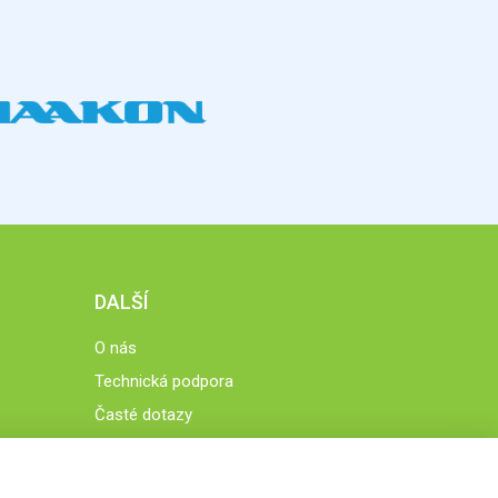
DALŠÍ
O nás
Technická podpora
Časté dotazy
Normy a zásady fungování STOBklubu
Členové STOBklubu