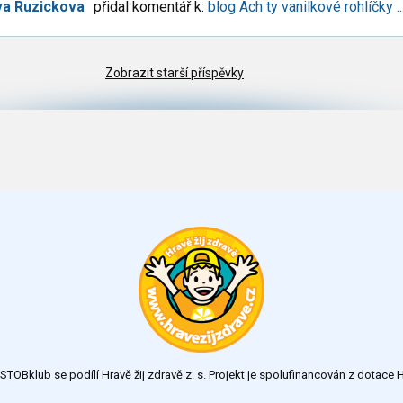
va Ruzickova
přidal komentář k:
blog Ach ty vanilkové rohlíčky ...
Zobrazit starší příspěvky
TOBklub se podílí Hravě žij zdravě z. s. Projekt je spolufinancován z dotac