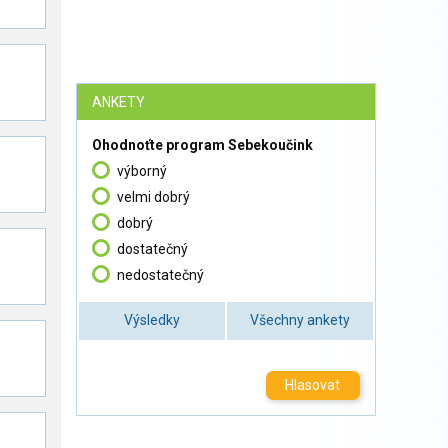
ANKETY
Ohodnoťte program Sebekoučink
výborný
velmi dobrý
dobrý
dostatečný
nedostatečný
Výsledky
Všechny ankety
Hlasovat