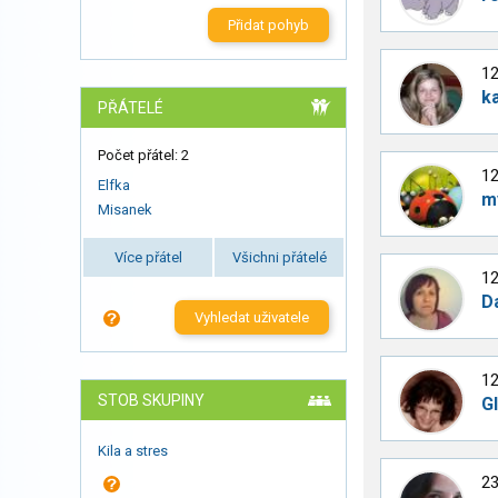
Přidat pohyb
12
k
PŘÁTELÉ
Počet přátel: 2
12
Elfka
my
Misanek
Více přátel
Všichni přátelé
12
D
Vyhledat uživatele
12
STOB SKUPINY
G
Kila a stres
23