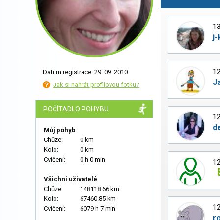
13
j-
12
Datum registrace: 29. 09. 2010
J
Jak si nahrát profilovou fotku?
POČÍTADLO POHYBU
12
d
Můj pohyb
Chůze:
0 km
Kolo:
0 km
Cvičení:
0 h 0 min
12
Všichni uživatelé
Chůze:
148118.66 km
Kolo:
67460.85 km
12
Cvičení:
6079 h 7 min
r