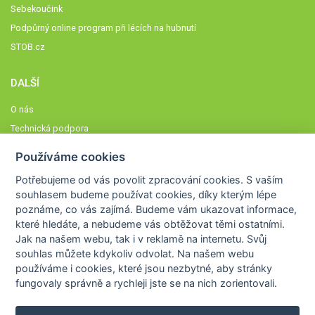
Sebekoučink
Podpůrný online program při lécích na hubnutí
STOB.cz
DALŠÍ
O nás
Technická podpora
Časté dotazy
Používáme cookies
Normy a zásady fungování STOBklubu
Potřebujeme od vás
povolit zpracování cookies
. S vaším
Členové STOBklubu
souhlasem budeme používat cookies, díky kterým lépe
Zásady nakládání s osobními údaji
poznáme,
co vás zajímá
. Budeme vám ukazovat
informace,
které hledáte
, a nebudeme vás obtěžovat těmi ostatními.
Otestujte se
Jak na našem webu, tak i v reklamě na internetu. Svůj
Spočítejte si
souhlas můžete kdykoliv odvolat. Na našem webu
Výzva 52
používáme i cookies, které jsou nezbytné
, aby stránky
fungovaly správně a rychleji jste se na nich zorientovali.