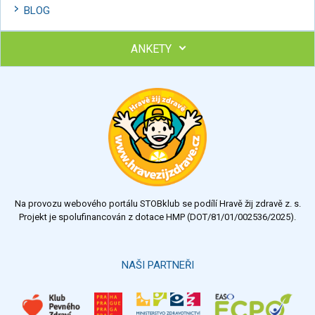
BLOG
ANKETY
Ohodnoťte program Sebekoučink
výborný
velmi dobrý
dobrý
dostatečný
nedostatečný
Na provozu webového portálu STOBklub se podílí Hravě žij zdravě z. s.
Výsledky
Všechny ankety
Projekt je spolufinancován z dotace HMP (DOT/81/01/002536/2025).
Hlasovat
NAŠI PARTNEŘI