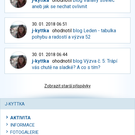
j-kyttka
ohodnotil
blog Váhavý střelec
aneb jak se nechat ovlivnit
30. 01. 2018 06:51
j-kyttka
ohodnotil
blog Leden - tabulka
pohybu a radostí a výzva 52
30. 01. 2018 06:44
j-kyttka
ohodnotil
blog Výzva č. 5: Trápí
vás chutě na sladké? A co s tím?
Zobrazit starší příspěvky
J-KYTTKA
AKTIVITA
INFORMACE
FOTOGALERIE