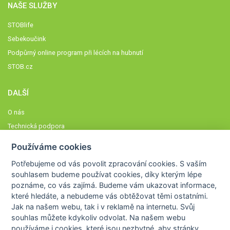
NAŠE SLUŽBY
STOBlife
Sebekoučink
Podpůrný online program při lécích na hubnutí
STOB.cz
DALŠÍ
O nás
Technická podpora
Časté dotazy
Používáme cookies
Normy a zásady fungování STOBklubu
Potřebujeme od vás
povolit zpracování cookies
. S vaším
Členové STOBklubu
souhlasem budeme používat cookies, díky kterým lépe
Zásady nakládání s osobními údaji
poznáme,
co vás zajímá
. Budeme vám ukazovat
informace,
které hledáte
, a nebudeme vás obtěžovat těmi ostatními.
Otestujte se
Jak na našem webu, tak i v reklamě na internetu. Svůj
Spočítejte si
souhlas můžete kdykoliv odvolat. Na našem webu
Výzva 52
používáme i cookies, které jsou nezbytné
, aby stránky