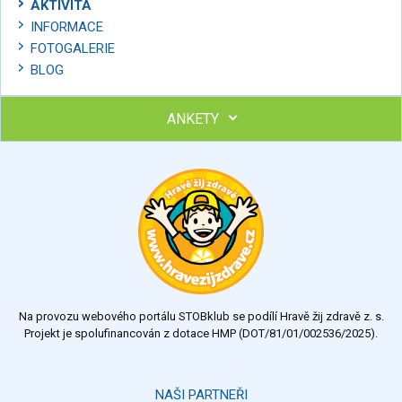
AKTIVITA
INFORMACE
FOTOGALERIE
BLOG
ANKETY
Ohodnoťte program Sebekoučink
výborný
velmi dobrý
dobrý
dostatečný
nedostatečný
Na provozu webového portálu STOBklub se podílí Hravě žij zdravě z. s.
Výsledky
Všechny ankety
Projekt je spolufinancován z dotace HMP (DOT/81/01/002536/2025).
Hlasovat
NAŠI PARTNEŘI