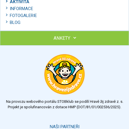
AKTIVITA
INFORMACE
FOTOGALERIE
BLOG
ANKETY
Ohodnoťte program Sebekoučink
výborný
velmi dobrý
dobrý
dostatečný
nedostatečný
Na provozu webového portálu STOBklub se podílí Hravě žij zdravě z. s.
Výsledky
Všechny ankety
Projekt je spolufinancován z dotace HMP (DOT/81/01/002536/2025).
Hlasovat
NAŠI PARTNEŘI