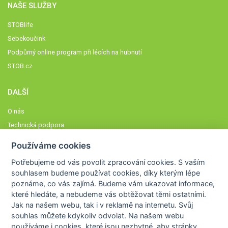
NAŠE SLUŽBY
STOBlife
Sebekoučink
Podpůrný online program při lécích na hubnutí
STOB.cz
DALŠÍ
O nás
Technická podpora
Časté dotazy
Používáme cookies
Normy a zásady fungování STOBklubu
Potřebujeme od vás
povolit zpracování cookies
. S vaším
Členové STOBklubu
souhlasem budeme používat cookies, díky kterým lépe
Zásady nakládání s osobními údaji
poznáme,
co vás zajímá
. Budeme vám ukazovat
informace,
které hledáte
, a nebudeme vás obtěžovat těmi ostatními.
Otestujte se
Jak na našem webu, tak i v reklamě na internetu. Svůj
Spočítejte si
souhlas můžete kdykoliv odvolat. Na našem webu
Výzva 52
používáme i cookies, které jsou nezbytné
, aby stránky