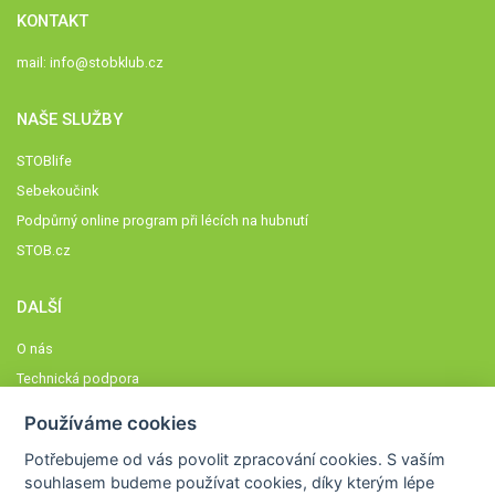
KONTAKT
mail:
info@stobklub.cz
NAŠE SLUŽBY
STOBlife
Sebekoučink
Podpůrný online program při lécích na hubnutí
STOB.cz
DALŠÍ
O nás
Technická podpora
Časté dotazy
Používáme cookies
Normy a zásady fungování STOBklubu
Potřebujeme od vás
povolit zpracování cookies
. S vaším
Členové STOBklubu
souhlasem budeme používat cookies, díky kterým lépe