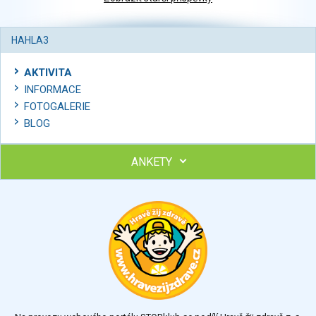
HAHLA3
AKTIVITA
INFORMACE
FOTOGALERIE
BLOG
ANKETY
Ohodnoťte program Sebekoučink
výborný
velmi dobrý
dobrý
dostatečný
nedostatečný