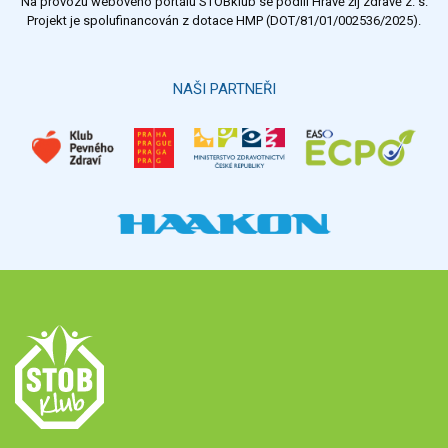
Na provozu webového portálu STOBklub se podílí Hravě žij zdravě z. s.
Výsledky
Všechny ankety
Projekt je spolufinancován z dotace HMP (DOT/81/01/002536/2025).
Hlasovat
NAŠI PARTNEŘI