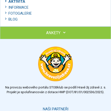
AKTIVITA
INFORMACE
FOTOGALERIE
BLOG
ANKETY
Ohodnoťte program Sebekoučink
výborný
velmi dobrý
dobrý
dostatečný
nedostatečný
Na provozu webového portálu STOBklub se podílí Hravě žij zdravě z. s.
Výsledky
Všechny ankety
Projekt je spolufinancován z dotace HMP (DOT/81/01/002536/2025).
Hlasovat
NAŠI PARTNEŘI