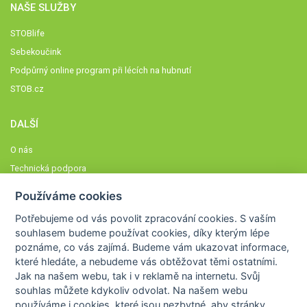
NAŠE SLUŽBY
STOBlife
Sebekoučink
Podpůrný online program při lécích na hubnutí
STOB.cz
DALŠÍ
O nás
Technická podpora
Časté dotazy
Používáme cookies
Normy a zásady fungování STOBklubu
Potřebujeme od vás
povolit zpracování cookies
. S vaším
Členové STOBklubu
souhlasem budeme používat cookies, díky kterým lépe
Zásady nakládání s osobními údaji
poznáme,
co vás zajímá
. Budeme vám ukazovat
informace,
které hledáte
, a nebudeme vás obtěžovat těmi ostatními.
Otestujte se
Jak na našem webu, tak i v reklamě na internetu. Svůj
Spočítejte si
souhlas můžete kdykoliv odvolat. Na našem webu
Výzva 52
používáme i cookies, které jsou nezbytné
, aby stránky