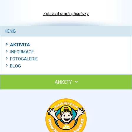
Zobrazit starší příspěvky
HENIB
AKTIVITA
INFORMACE
FOTOGALERIE
BLOG
ANKETY
Ohodnoťte program Sebekoučink
výborný
velmi dobrý
dobrý
dostatečný