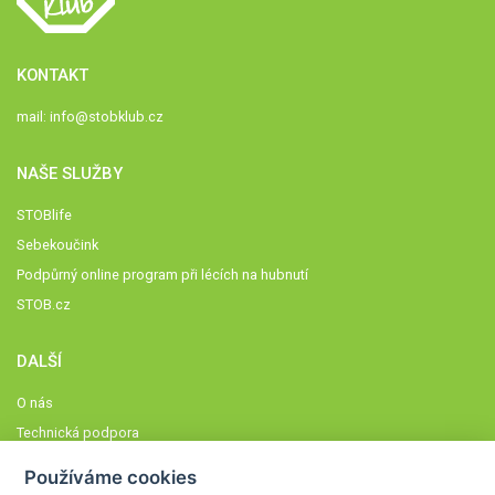
KONTAKT
mail:
info@stobklub.cz
NAŠE SLUŽBY
STOBlife
Sebekoučink
Podpůrný online program při lécích na hubnutí
STOB.cz
DALŠÍ
O nás
Technická podpora
Časté dotazy
Používáme cookies
Normy a zásady fungování STOBklubu