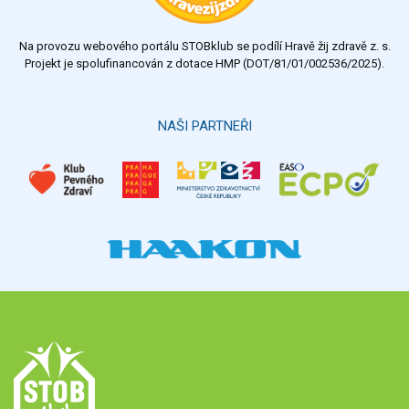
nedostatečný
Na provozu webového portálu STOBklub se podílí Hravě žij zdravě z. s.
Výsledky
Všechny ankety
Projekt je spolufinancován z dotace HMP (DOT/81/01/002536/2025).
Hlasovat
NAŠI PARTNEŘI