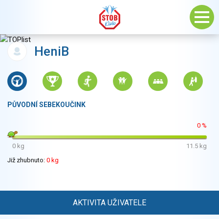
HeniB
PŮVODNÍ SEBEKOUČINK
0 %
0 kg
11.5 kg
Již zhubnuto:
0 kg
AKTIVITA UŽIVATELE