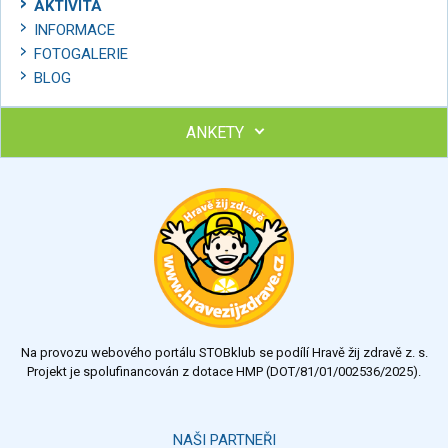
AKTIVITA
INFORMACE
FOTOGALERIE
BLOG
ANKETY
Ohodnoťte program Sebekoučink
výborný
velmi dobrý
dobrý
dostatečný
nedostatečný
Na provozu webového portálu STOBklub se podílí Hravě žij zdravě z. s.
Výsledky
Všechny ankety
Projekt je spolufinancován z dotace HMP (DOT/81/01/002536/2025).
Hlasovat
NAŠI PARTNEŘI