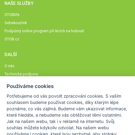
NAŠE SLUŽBY
STOBlife
Sebekoučink
Podpůrný online program při lécích na hubnutí
STOB.cz
DALŠÍ
O nás
Technická podpora
Časté dotazy
Používáme cookies
Normy a zásady fungování STOBklubu
Potřebujeme od vás
povolit zpracování cookies
. S vaším
Členové STOBklubu
souhlasem budeme používat cookies, díky kterým lépe
Zásady nakládání s osobními údaji
poznáme,
co vás zajímá
. Budeme vám ukazovat
informace,
které hledáte
, a nebudeme vás obtěžovat těmi ostatními.
Otestujte se
Jak na našem webu, tak i v reklamě na internetu. Svůj
Spočítejte si
souhlas můžete kdykoliv odvolat. Na našem webu
Výzva 52
používáme i cookies, které jsou nezbytné
, aby stránky