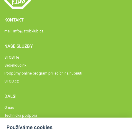
KONTAKT
mail:
info@stobklub.cz
NAŠE SLUŽBY
STOBlife
Sebekoučink
Podpůrný online program při lécích na hubnutí
STOB.cz
DALŠÍ
O nás
Technická podpora
Časté dotazy
Používáme cookies
Normy a zásady fungování STOBklubu