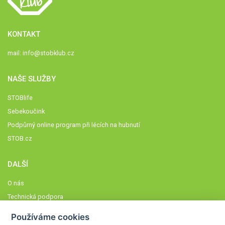
KONTAKT
mail:
info@stobklub.cz
NAŠE SLUŽBY
STOBlife
Sebekoučink
Podpůrný online program při lécích na hubnutí
STOB.cz
DALŠÍ
O nás
Technická podpora
Časté dotazy
Používáme cookies
Normy a zásady fungování STOBklubu