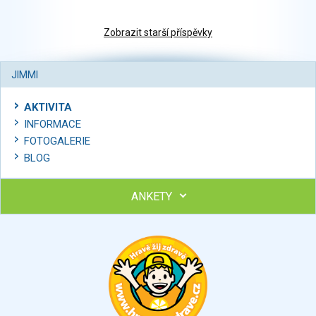
Zobrazit starší příspěvky
JIMMI
AKTIVITA
INFORMACE
FOTOGALERIE
BLOG
ANKETY
Ohodnoťte program Sebekoučink
výborný
velmi dobrý
dobrý
dostatečný