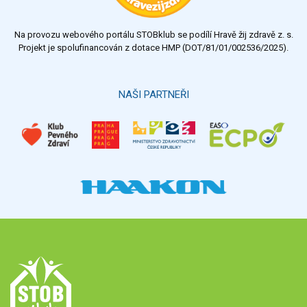
nedostatečný
Na provozu webového portálu STOBklub se podílí Hravě žij zdravě z. s.
Výsledky
Všechny ankety
Projekt je spolufinancován z dotace HMP (DOT/81/01/002536/2025).
Hlasovat
NAŠI PARTNEŘI