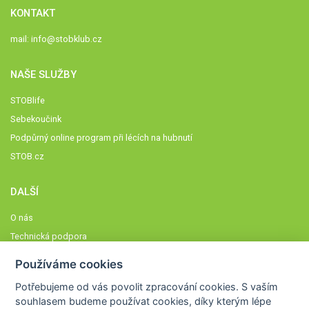
KONTAKT
mail:
info@stobklub.cz
NAŠE SLUŽBY
STOBlife
Sebekoučink
Podpůrný online program při lécích na hubnutí
STOB.cz
DALŠÍ
O nás
Technická podpora
Časté dotazy
Používáme cookies
Normy a zásady fungování STOBklubu
Potřebujeme od vás
povolit zpracování cookies
. S vaším
Členové STOBklubu
souhlasem budeme používat cookies, díky kterým lépe