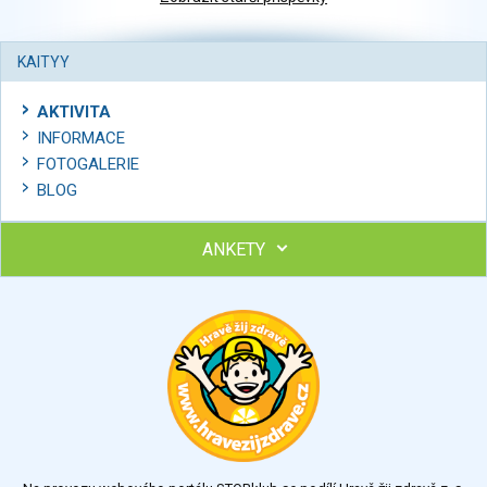
KAITYY
AKTIVITA
INFORMACE
FOTOGALERIE
BLOG
ANKETY
Ohodnoťte program Sebekoučink
výborný
velmi dobrý
dobrý
dostatečný
nedostatečný