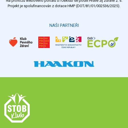
Na provozu webového portálu STOBklub se podílí Hravě žij zdravě z. s.
Výsledky
Všechny ankety
Projekt je spolufinancován z dotace HMP (DOT/81/01/002536/2025).
Hlasovat
NAŠI PARTNEŘI