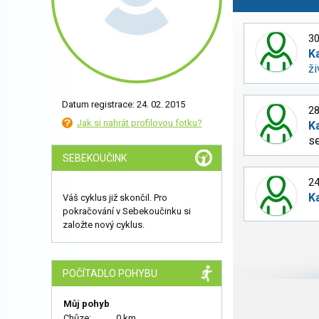
30
K
ži
Datum registrace: 24. 02. 2015
28
Jak si nahrát profilovou fotku?
K
se
SEBEKOUČINK
24
K
Váš cyklus již skončil. Pro
pokračování v Sebekoučinku si
založte nový cyklus.
POČÍTADLO POHYBU
Můj pohyb
Chůze:
0 km