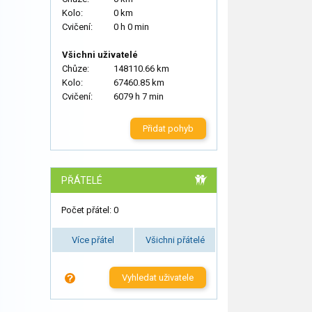
Kolo:
0 km
Cvičení:
0 h 0 min
Všichni uživatelé
Chůze:
148110.66 km
Kolo:
67460.85 km
Cvičení:
6079 h 7 min
Přidat pohyb
PŘÁTELÉ
Počet přátel: 0
Více přátel
Všichni přátelé
Vyhledat uživatele