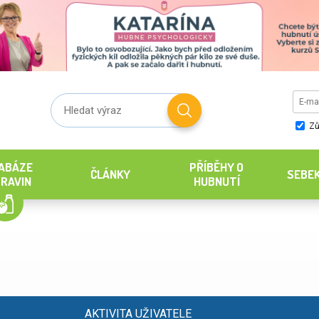
Zů
ABÁZE
PŘÍBĚHY O
ČLÁNKY
SEBE
RAVIN
HUBNUTÍ
AKTIVITA UŽIVATELE