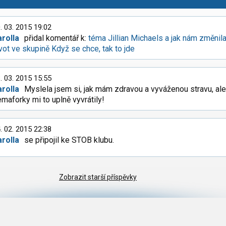
. 03. 2015 19:02
arolla
přidal komentář k:
téma Jillian Michaels a jak nám změnil
vot ve skupině Když se chce, tak to jde
. 03. 2015 15:55
arolla
Myslela jsem si, jak mám zdravou a vyváženou stravu, ale
maforky mi to uplně vyvrátily!
. 02. 2015 22:38
arolla
se připojil ke STOB klubu.
Zobrazit starší příspěvky