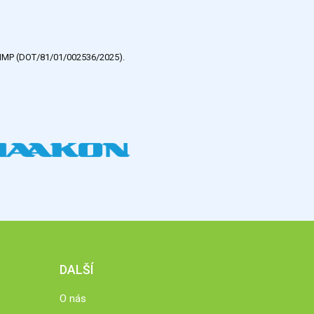
e HMP (DOT/81/01/002536/2025).
DALŠÍ
O nás