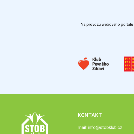
Na provozu webového portálu S
KONTAKT
mail:
info@stobklub.cz