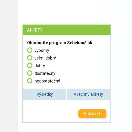
ANKETY
Ohodnoťte program Sebekoučink
výborný
velmi dobrý
dobrý
dostatečný
nedostatečný
Výsledky
Všechny ankety
Hlasovat