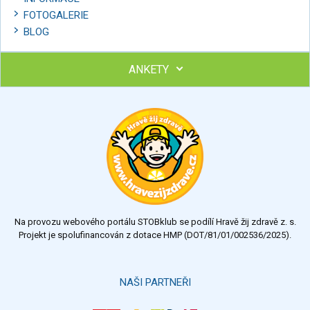
FOTOGALERIE
BLOG
ANKETY
Ohodnoťte program Sebekoučink
výborný
velmi dobrý
dobrý
dostatečný
nedostatečný
Na provozu webového portálu STOBklub se podílí Hravě žij zdravě z. s.
Výsledky
Všechny ankety
Projekt je spolufinancován z dotace HMP (DOT/81/01/002536/2025).
Hlasovat
NAŠI PARTNEŘI