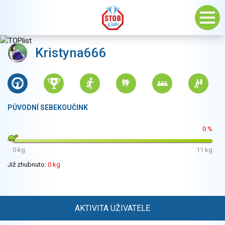
Kristyna666
PŮVODNÍ SEBEKOUČINK
0 %
0 kg
11 kg
Již zhubnuto:
0 kg
AKTIVITA UŽIVATELE