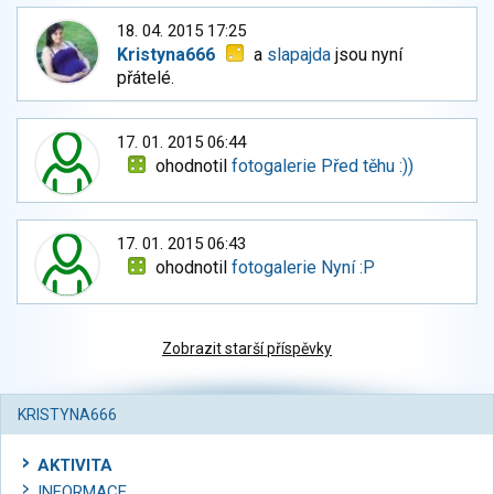
18. 04. 2015 17:25
Kristyna666
a
slapajda
jsou nyní
přátelé.
17. 01. 2015 06:44
ohodnotil
fotogalerie Před těhu :))
17. 01. 2015 06:43
ohodnotil
fotogalerie Nyní :P
Zobrazit starší příspěvky
KRISTYNA666
AKTIVITA
INFORMACE