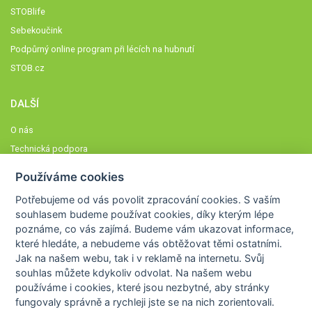
STOBlife
Sebekoučink
Podpůrný online program při lécích na hubnutí
STOB.cz
DALŠÍ
O nás
Technická podpora
Časté dotazy
Používáme cookies
Normy a zásady fungování STOBklubu
Potřebujeme od vás
povolit zpracování cookies
. S vaším
Členové STOBklubu
souhlasem budeme používat cookies, díky kterým lépe
Zásady nakládání s osobními údaji
poznáme,
co vás zajímá
. Budeme vám ukazovat
informace,
které hledáte
, a nebudeme vás obtěžovat těmi ostatními.
Otestujte se
Jak na našem webu, tak i v reklamě na internetu. Svůj
Spočítejte si
souhlas můžete kdykoliv odvolat. Na našem webu
Výzva 52
používáme i cookies, které jsou nezbytné
, aby stránky
fungovaly správně a rychleji jste se na nich zorientovali.