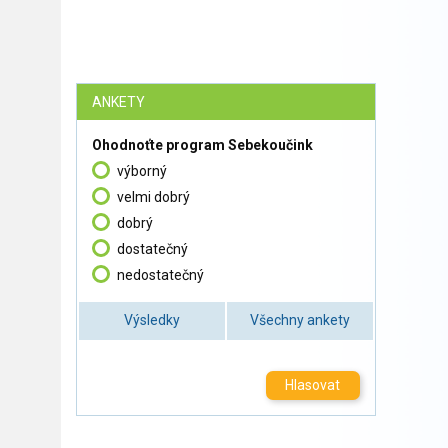
ANKETY
Ohodnoťte program Sebekoučink
výborný
velmi dobrý
dobrý
dostatečný
nedostatečný
Výsledky
Všechny ankety
Hlasovat