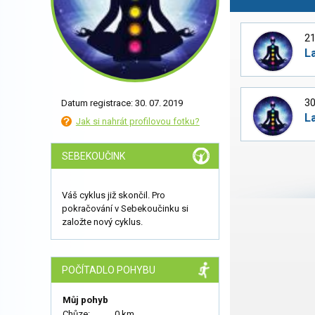
21
L
30
Datum registrace: 30. 07. 2019
L
Jak si nahrát profilovou fotku?
SEBEKOUČINK
Váš cyklus již skončil. Pro
pokračování v Sebekoučinku si
založte nový cyklus.
POČÍTADLO POHYBU
Můj pohyb
Chůze:
0 km