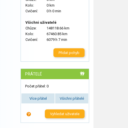
Kolo:
0 km
Cvičení:
0 h 0 min
Všichni uživatelé
Chůze:
148118.66 km
Kolo:
67460.85 km
Cvičení:
6079 h 7 min
Přidat pohyb
PŘÁTELÉ
Počet přátel: 0
Více přátel
Všichni přátelé
Vyhledat uživatele