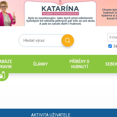
Zů
ABÁZE
PŘÍBĚHY O
ČLÁNKY
SEBE
RAVIN
HUBNUTÍ
AKTIVITA UŽIVATELE