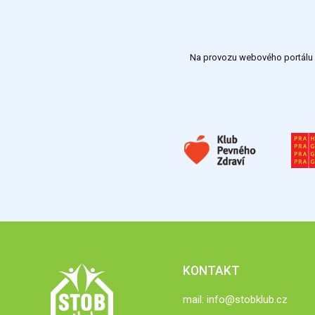
Na provozu webového portálu S
KONTAKT
mail:
info@stobklub.cz