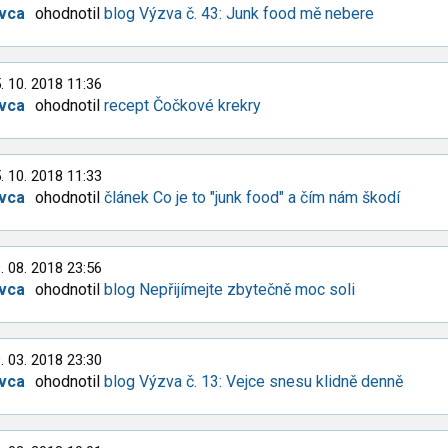
ivca
ohodnotil
blog Výzva č. 43: Junk food mě nebere
. 10. 2018 11:36
ivca
ohodnotil
recept Čočkové krekry
. 10. 2018 11:33
ivca
ohodnotil
článek Co je to "junk food" a čím nám škodí
. 08. 2018 23:56
ivca
ohodnotil
blog Nepřijímejte zbytečně moc soli
. 03. 2018 23:30
ivca
ohodnotil
blog Výzva č. 13: Vejce snesu klidně denně