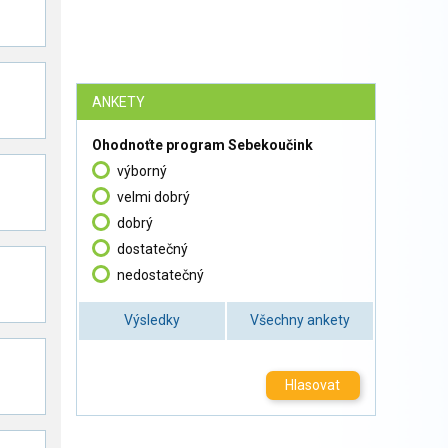
ANKETY
Ohodnoťte program Sebekoučink
výborný
velmi dobrý
dobrý
dostatečný
nedostatečný
Výsledky
Všechny ankety
Hlasovat