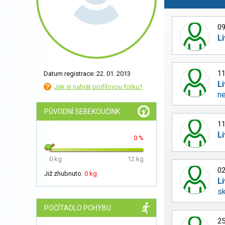
09
L
11
Datum registrace: 22. 01. 2013
L
Jak si nahrát profilovou fotku?
ne
PŮVODNÍ SEBEKOUČINK
11
L
0 %
0 kg
12 kg
02
Již zhubnuto:
0 kg
L
s
POČÍTADLO POHYBU
25