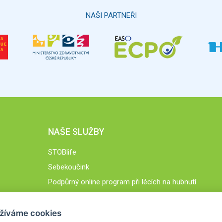
NAŠI PARTNEŘI
NAŠE SLUŽBY
STOBlife
Sebekoučink
Podpůrný online program při lécích na hubnutí
STOB.cz
žíváme cookies