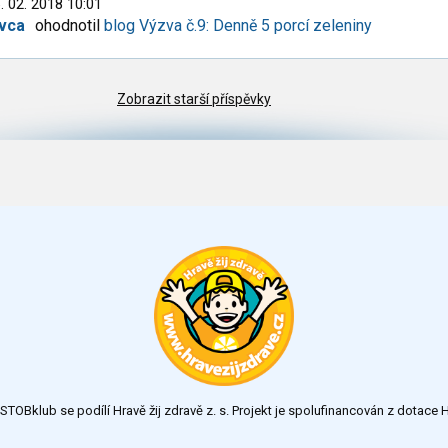
. 02. 2018 10:01
ivca
ohodnotil
blog Výzva č.9: Denně 5 porcí zeleniny
Zobrazit starší příspěvky
TOBklub se podílí Hravě žij zdravě z. s. Projekt je spolufinancován z dotac