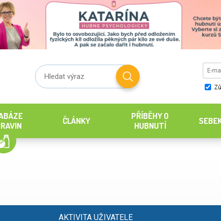
Zů
ABÁZE
PŘÍBĚHY O
ČLÁNKY
SEBE
RAVIN
HUBNUTÍ
AKTIVITA UŽIVATELE