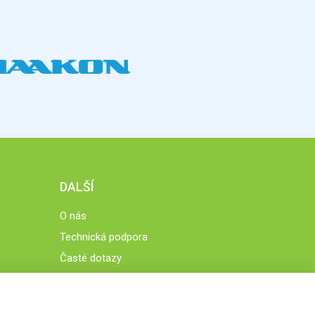
DALŠÍ
O nás
Technická podpora
Časté dotazy
Normy a zásady fungování STOBklubu
Členové STOBklubu