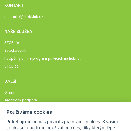
KONTAKT
mail:
info@stobklub.cz
NAŠE SLUŽBY
STOBlife
Sebekoučink
Podpůrný online program při lécích na hubnutí
STOB.cz
DALŠÍ
O nás
Technická podpora
Časté dotazy
Používáme cookies
Normy a zásady fungování STOBklubu
Potřebujeme od vás
povolit zpracování cookies
. S vaším
Členové STOBklubu
souhlasem budeme používat cookies, díky kterým lépe