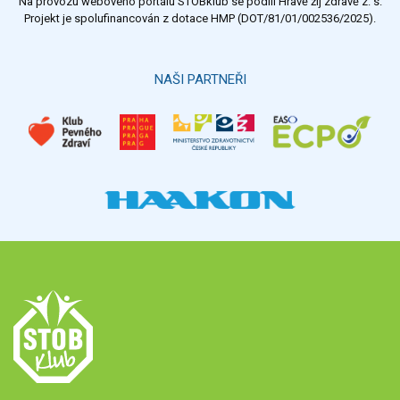
Na provozu webového portálu STOBklub se podílí Hravě žij zdravě z. s.
Výsledky
Všechny ankety
Projekt je spolufinancován z dotace HMP (DOT/81/01/002536/2025).
Hlasovat
NAŠI PARTNEŘI