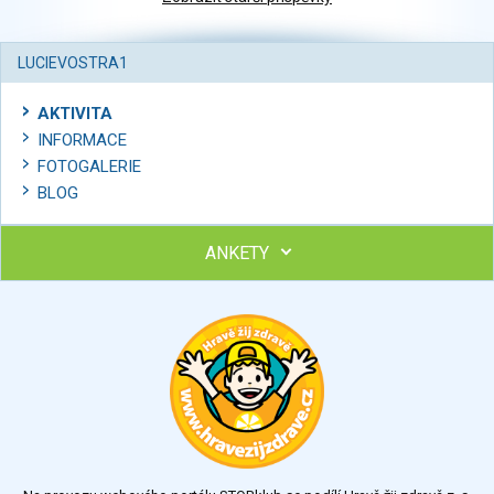
LUCIEVOSTRA1
AKTIVITA
INFORMACE
FOTOGALERIE
BLOG
ANKETY
Ohodnoťte program Sebekoučink
výborný
velmi dobrý
dobrý
dostatečný
nedostatečný