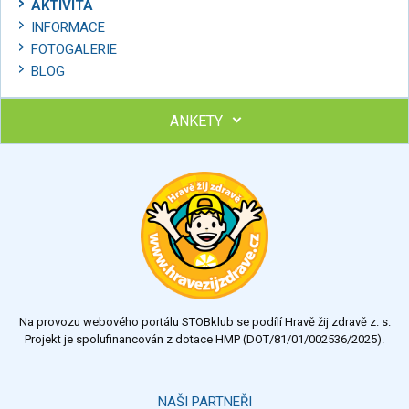
AKTIVITA
INFORMACE
FOTOGALERIE
BLOG
ANKETY
Ohodnoťte program Sebekoučink
výborný
velmi dobrý
dobrý
dostatečný
nedostatečný
Na provozu webového portálu STOBklub se podílí Hravě žij zdravě z. s.
Výsledky
Všechny ankety
Projekt je spolufinancován z dotace HMP (DOT/81/01/002536/2025).
Hlasovat
NAŠI PARTNEŘI