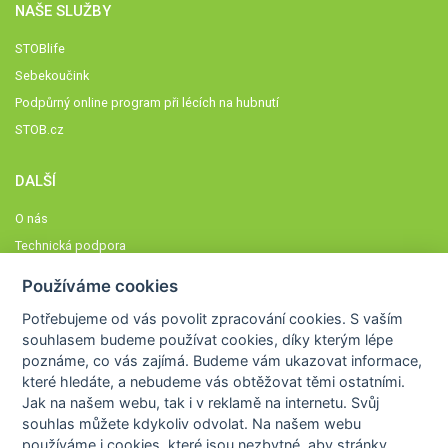
NAŠE SLUŽBY
STOBlife
Sebekoučink
Podpůrný online program při lécích na hubnutí
STOB.cz
DALŠÍ
O nás
Technická podpora
Časté dotazy
Používáme cookies
Normy a zásady fungování STOBklubu
Potřebujeme od vás
povolit zpracování cookies
. S vaším
Členové STOBklubu
souhlasem budeme používat cookies, díky kterým lépe
Zásady nakládání s osobními údaji
poznáme,
co vás zajímá
. Budeme vám ukazovat
informace,
které hledáte
, a nebudeme vás obtěžovat těmi ostatními.
Otestujte se
Jak na našem webu, tak i v reklamě na internetu. Svůj
Spočítejte si
souhlas můžete kdykoliv odvolat. Na našem webu
Výzva 52
používáme i cookies, které jsou nezbytné
, aby stránky