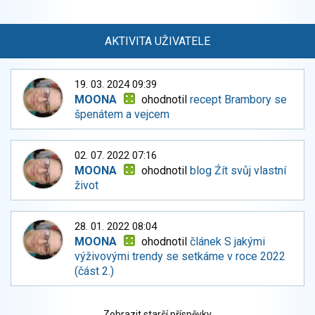
AKTIVITA UŽIVATELE
19. 03. 2024 09:39
MOONA
ohodnotil
recept Brambory se
špenátem a vejcem
02. 07. 2022 07:16
MOONA
ohodnotil
blog Źít svůj vlastní
život
28. 01. 2022 08:04
MOONA
ohodnotil
článek S jakými
výživovými trendy se setkáme v roce 2022
(část 2.)
Zobrazit starší příspěvky