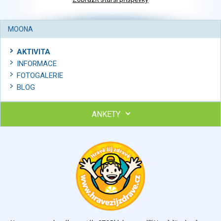
MOONA
AKTIVITA
INFORMACE
FOTOGALERIE
BLOG
ANKETY
Ohodnoťte program Sebekoučink
výborný
velmi dobrý
dobrý
dostatečný
nedostatečný