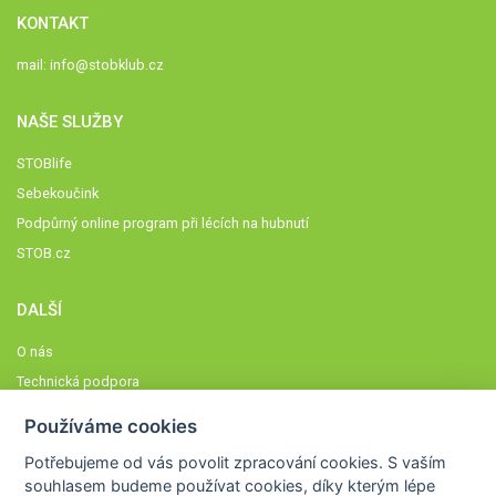
KONTAKT
mail:
info@stobklub.cz
NAŠE SLUŽBY
STOBlife
Sebekoučink
Podpůrný online program při lécích na hubnutí
STOB.cz
DALŠÍ
O nás
Technická podpora
Časté dotazy
Používáme cookies
Normy a zásady fungování STOBklubu
Potřebujeme od vás
povolit zpracování cookies
. S vaším
Členové STOBklubu
souhlasem budeme používat cookies, díky kterým lépe