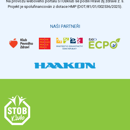
Na provozu webového portálu STOBklub se podílí Hravě žij zdravě z. s.
Výsledky
Všechny ankety
Projekt je spolufinancován z dotace HMP (DOT/81/01/002536/2025).
Hlasovat
NAŠI PARTNEŘI