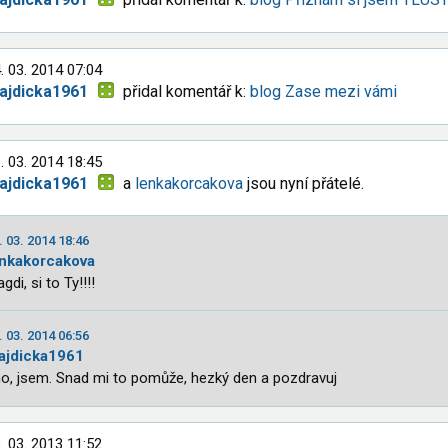
. 03. 2014 07:04
ajdicka1961
přidal komentář k:
blog Zase mezi vámi
. 03. 2014 18:45
ajdicka1961
a
lenkakorcakova
jsou nyní přátelé.
. 03. 2014 18:46
enkakorcakova
gdi, si to Ty!!!!
. 03. 2014 06:56
ajdicka1961
o, jsem. Snad mi to pomůže, hezký den a pozdravuj
. 03. 2013 11:52