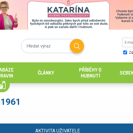
Zů
ABÁZE
PŘÍBĚHY O
ČLÁNKY
SEBE
RAVIN
HUBNUTÍ
a1961
AKTIVITA UŽIVATELE