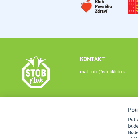
KONTAKT
mail:
info@stobklub.cz
Pou
Potř
bude
Bud