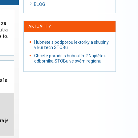
BLOG
 za
AKTUALITY
ítra
 to.
Hubněte s podporou lektorky a skupiny
v kurzech STOBu
Chcete poradit s hubnutím? Najděte si
odborníka STOBu ve svém regionu
sí a
ra je