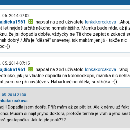
. 05. 2014 07:02
ajdicka1961
napsal na zeď uživatele
lenkakorcakova
:Ahoj,
t let najdeš určitě někoho normálnějšího. Mamka bude ráda, až jí z
knu, že jsi dopadla dobře, vždycky se Tě chce zeptat a zakecá se
nak dobrý /Jířa je "děsně" unavenej, tak makám jen já - takže nic
c:-))
. 05. 2014 07:15
ajdicka1961
napsal na zeď uživatele
lenkakorcakova
:ahoj
střičko, jak jsi vlastně dopadla na kolonoskopii, mamka nic nehlá
át jsem se při návštěvě v Habartově nechtěla, sestřička :-))
. 05. 2014 21:30
enkakorcakova
oj!! Dopadla jsem dobře. Přijít mám až za pět let. Ale k němu už fakt
chci. Musím si najít jinýho doktora, protože tenhle je vrah a jeho sest
ará gestapačka. Jak to jde jinak???