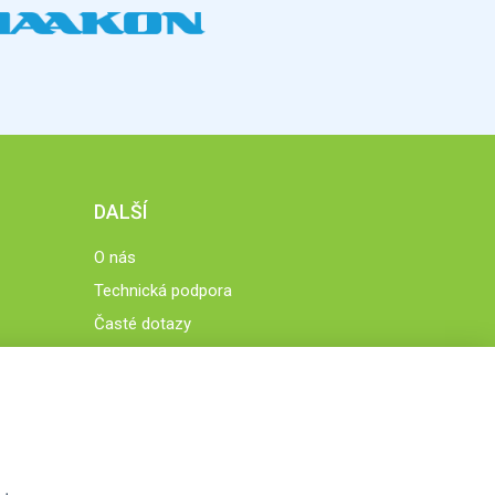
DALŠÍ
O nás
Technická podpora
Časté dotazy
Normy a zásady fungování STOBklubu
Členové STOBklubu
Zásady nakládání s osobními údaji
Otestujte se
Spočítejte si