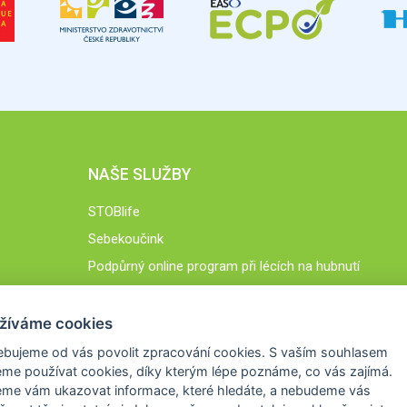
NAŠE SLUŽBY
STOBlife
Sebekoučink
Podpůrný online program při lécích na hubnutí
STOB.cz
žíváme cookies
ebujeme od vás
povolit zpracování cookies
. S vaším souhlasem
me používat cookies, díky kterým lépe poznáme,
co vás zajímá
.
eme vám ukazovat
informace, které hledáte
, a nebudeme vás