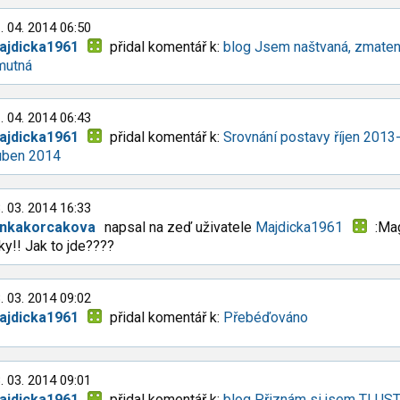
. 04. 2014 06:50
ajdicka1961
přidal komentář k:
blog Jsem naštvaná, zmaten
mutná
. 04. 2014 06:43
ajdicka1961
přidal komentář k:
Srovnání postavy říjen 2013
uben 2014
. 03. 2014 16:33
enkakorcakova
napsal na zeď uživatele
Majdicka1961
:Mag
ky!! Jak to jde????
. 03. 2014 09:02
ajdicka1961
přidal komentář k:
Přebéďováno
. 03. 2014 09:01
ajdicka1961
přidal komentář k:
blog Přiznám si jsem TLUS