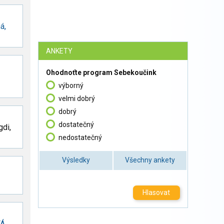
á,
ANKETY
Ohodnoťte program Sebekoučink
-
výborný
velmi dobrý
dobrý
dostatečný
di,
nedostatečný
Výsledky
Všechny ankety
Hlasovat
TÁ