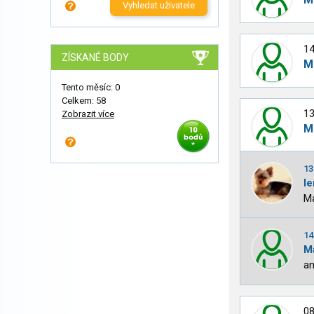
Vyhledat uživatele
14
ZÍSKANÉ BODY
M
Tento měsíc: 0
Celkem: 58
13
Zobrazit více
M
13
l
Ma
14
M
an
08