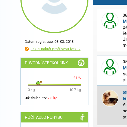
06
M
pě
ře
Ji
Datum registrace: 08. 03. 2013
mo
Jak si nahrát profilovou fotku?
05
PŮVODNÍ SEBEKOUČINK
M
se
21 %
pt
0 kg
10.7 kg
05
Již zhubnuto:
2.3 kg
l
Ah
ne
st
POČÍTADLO POHYBU