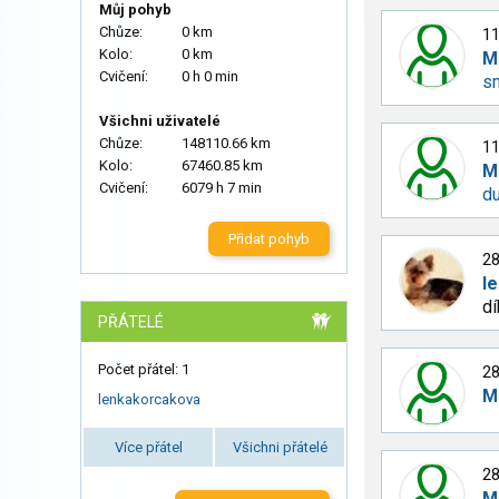
Můj pohyb
Chůze:
0 km
11
Kolo:
0 km
M
Cvičení:
0 h 0 min
s
Všichni uživatelé
Chůze:
148110.66 km
11
Kolo:
67460.85 km
M
Cvičení:
6079 h 7 min
d
Přidat pohyb
28
l
dí
PŘÁTELÉ
Počet přátel: 1
28
M
lenkakorcakova
Více přátel
Všichni přátelé
28
M