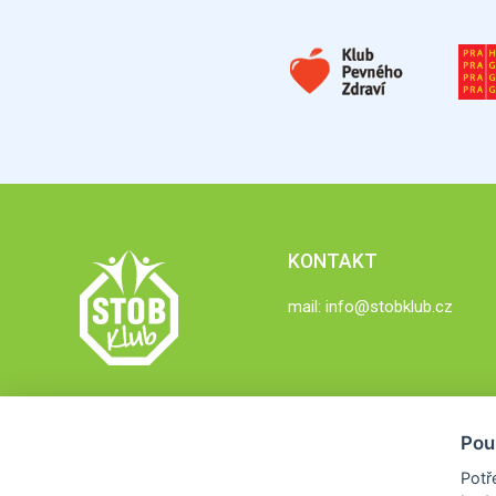
KONTAKT
mail:
info@stobklub.cz
Pou
Potř