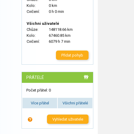
Kolo:
0 km
Cvičení:
0 h 0 min
Všichni uživatelé
Chůze:
148118.66 km
Kolo:
67460.85 km
Cvičení:
6079 h 7 min
Přidat pohyb
PŘÁTELÉ
Počet přátel: 0
Více přátel
Všichni přátelé
Vyhledat uživatele