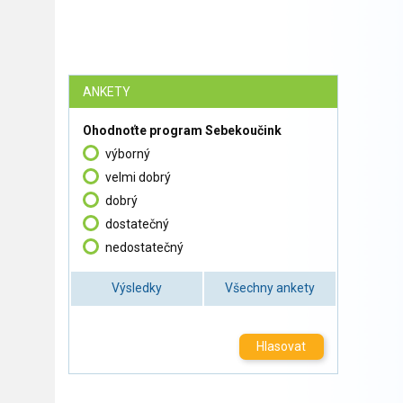
ANKETY
Ohodnoťte program Sebekoučink
výborný
velmi dobrý
dobrý
dostatečný
nedostatečný
Výsledky
Všechny ankety
Hlasovat