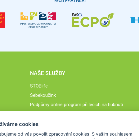
NAŠI PARTNEŘI
NAŠE SLUŽBY
STOBlife
Sebekoučink
Podpůrný online program při lécích na hubnutí
STOB.cz
žíváme cookies
ebujeme od vás
povolit zpracování cookies
. S vaším souhlasem