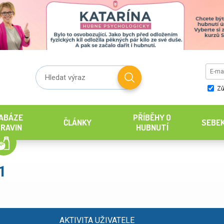
Zů
ABÁZE
PŘÍBĚHY O
ČLÁNKY
SEBE
RAVIN
HUBNUTÍ
1
AKTIVITA UŽIVATELE