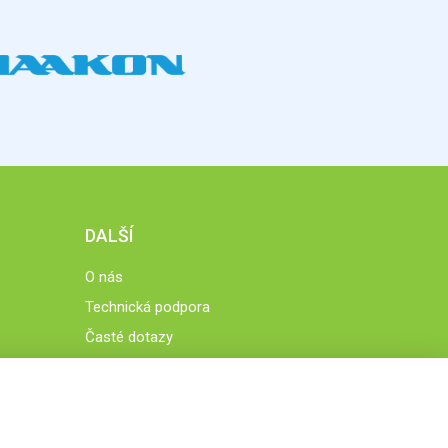
DALŠÍ
O nás
Technická podpora
Časté dotazy
Normy a zásady fungování STOBklubu
Členové STOBklubu
Zásady nakládání s osobními údaji