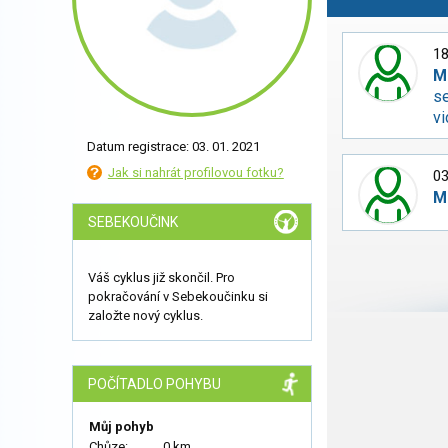
18
M
se
v
Datum registrace: 03. 01. 2021
Jak si nahrát profilovou fotku?
03
M
SEBEKOUČINK
Váš cyklus již skončil. Pro
pokračování v Sebekoučinku si
založte nový cyklus.
POČÍTADLO POHYBU
Můj pohyb
Chůze:
0 km