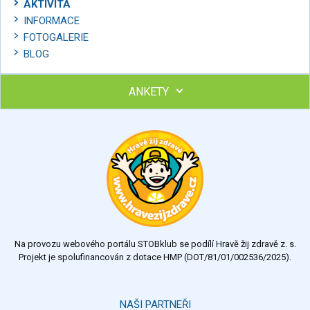
AKTIVITA
INFORMACE
FOTOGALERIE
BLOG
ANKETY
Ohodnoťte program Sebekoučink
výborný
velmi dobrý
dobrý
dostatečný
nedostatečný
Na provozu webového portálu STOBklub se podílí Hravě žij zdravě z. s.
Výsledky
Všechny ankety
Projekt je spolufinancován z dotace HMP (DOT/81/01/002536/2025).
Hlasovat
NAŠI PARTNEŘI