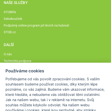
NAŠE SLUŽBY
STOBlife
Sebekoučink
Podpůrný online program při lécích na hubnutí
STOB.cz
DALŠÍ
O nás
Technická podpora
Časté dotazy
Používáme cookies
Normy a zásady fungování STOBklubu
Potřebujeme od vás
povolit zpracování cookies
. S vaším
Členové STOBklubu
souhlasem budeme používat cookies, díky kterým lépe
Zásady nakládání s osobními údaji
poznáme,
co vás zajímá
. Budeme vám ukazovat
informace,
které hledáte
, a nebudeme vás obtěžovat těmi ostatními.
Otestujte se
Jak na našem webu, tak i v reklamě na internetu. Svůj
Spočítejte si
souhlas můžete kdykoliv odvolat. Na našem webu
Výzva 52
používáme i cookies, které jsou nezbytné
, aby stránky