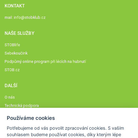
KONTAKT
mail:
info@stobklub.cz
NAŠE SLUŽBY
STOBlife
Sebekoučink
Podpůrný online program při lécích na hubnutí
STOB.cz
DALŠÍ
O nás
Technická podpora
Časté dotazy
Používáme cookies
Normy a zásady fungování STOBklubu
Potřebujeme od vás
povolit zpracování cookies
. S vaším
Členové STOBklubu
souhlasem budeme používat cookies, díky kterým lépe