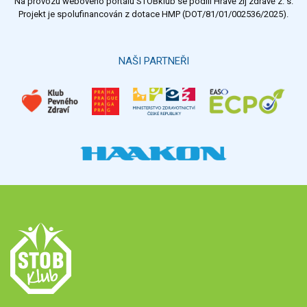
Na provozu webového portálu STOBklub se podílí Hravě žij zdravě z. s.
Výsledky
Všechny ankety
Projekt je spolufinancován z dotace HMP (DOT/81/01/002536/2025).
Hlasovat
NAŠI PARTNEŘI