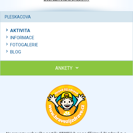
PLESKACOVA
AKTIVITA
INFORMACE
FOTOGALERIE
BLOG
ANKETY
Ohodnoťte program Sebekoučink
výborný
velmi dobrý
dobrý
dostatečný
nedostatečný