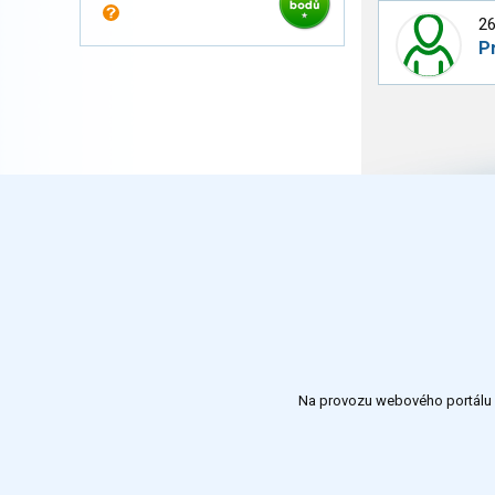
26
P
Na provozu webového portálu S