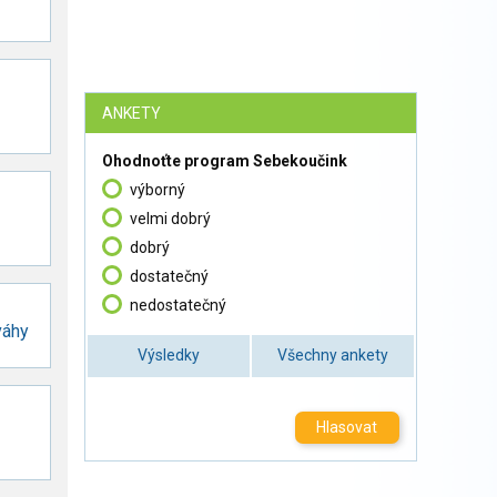
ANKETY
Ohodnoťte program Sebekoučink
výborný
velmi dobrý
dobrý
dostatečný
nedostatečný
váhy
Výsledky
Všechny ankety
Hlasovat