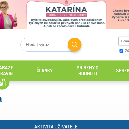
Zů
ABÁZE
PŘÍBĚHY O
ČLÁNKY
SEBE
RAVIN
HUBNUTÍ
a
AKTIVITA UŽIVATELE