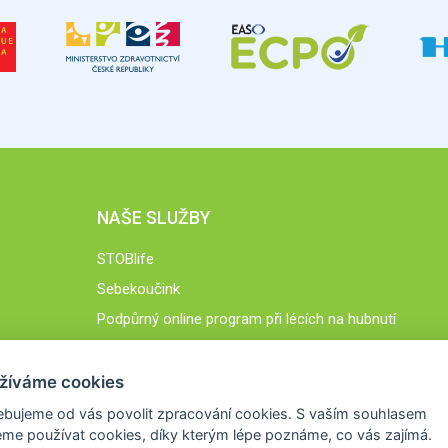
NAŠE SLUŽBY
STOBlife
Sebekoučink
Podpůrný online program při lécích na hubnutí
STOB.cz
žíváme cookies
ebujeme od vás
povolit zpracování cookies
. S vaším souhlasem
me používat cookies, díky kterým lépe poznáme,
co vás zajímá
.