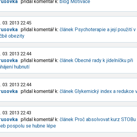
rusovka
přidal komentář k:
blog Motivace
. 03. 2013 22:45
rusovka
přidal komentář k:
článek Psychoterapie a její použití v
čbě obezity
. 03. 2013 22:44
rusovka
přidal komentář k:
článek Obecné rady k jídelníčku při
hájení hubnutí
. 03. 2013 22:44
rusovka
přidal komentář k:
článek Glykemický index a redukce 
. 03. 2013 22:43
rusovka
přidal komentář k:
článek Proč absolvovat kurz STOBu
neb pospolu se hubne lépe