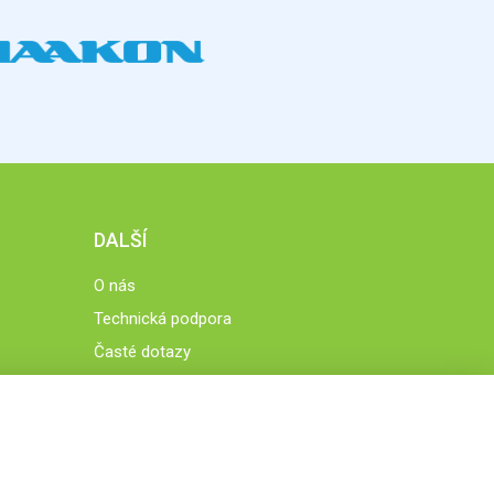
DALŠÍ
O nás
Technická podpora
Časté dotazy
Normy a zásady fungování STOBklubu
Členové STOBklubu
Zásady nakládání s osobními údaji
Otestujte se