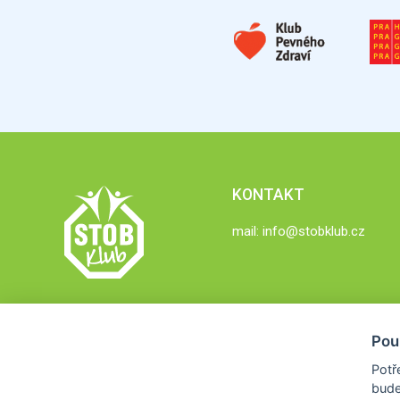
KONTAKT
mail:
info@stobklub.cz
Pou
Potř
bude