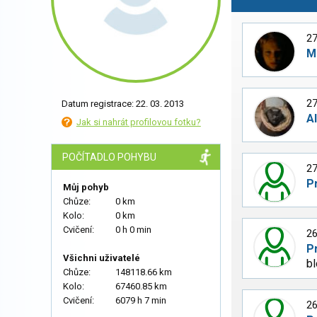
27
M
27
Datum registrace: 22. 03. 2013
Al
Jak si nahrát profilovou fotku?
POČÍTADLO POHYBU
27
P
Můj pohyb
Chůze:
0 km
Kolo:
0 km
Cvičení:
0 h 0 min
26
P
Všichni uživatelé
bl
Chůze:
148118.66 km
Kolo:
67460.85 km
Cvičení:
6079 h 7 min
26