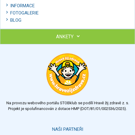
INFORMACE
FOTOGALERIE
BLOG
ANKETY
Ohodnoťte program Sebekoučink
výborný
velmi dobrý
dobrý
dostatečný
nedostatečný
Na provozu webového portálu STOBklub se podílí Hravě žij zdravě z. s.
Výsledky
Všechny ankety
Projekt je spolufinancován z dotace HMP (DOT/81/01/002536/2025).
Hlasovat
NAŠI PARTNEŘI