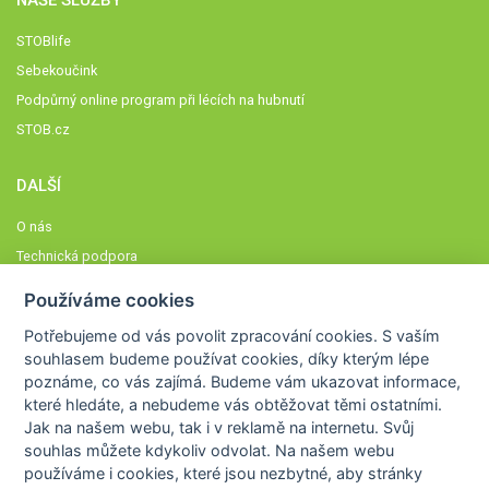
NAŠE SLUŽBY
STOBlife
Sebekoučink
Podpůrný online program při lécích na hubnutí
STOB.cz
DALŠÍ
O nás
Technická podpora
Časté dotazy
Používáme cookies
Normy a zásady fungování STOBklubu
Potřebujeme od vás
povolit zpracování cookies
. S vaším
Členové STOBklubu
souhlasem budeme používat cookies, díky kterým lépe
Zásady nakládání s osobními údaji
poznáme,
co vás zajímá
. Budeme vám ukazovat
informace,
které hledáte
, a nebudeme vás obtěžovat těmi ostatními.
Otestujte se
Jak na našem webu, tak i v reklamě na internetu. Svůj
Spočítejte si
souhlas můžete kdykoliv odvolat. Na našem webu
Výzva 52
používáme i cookies, které jsou nezbytné
, aby stránky