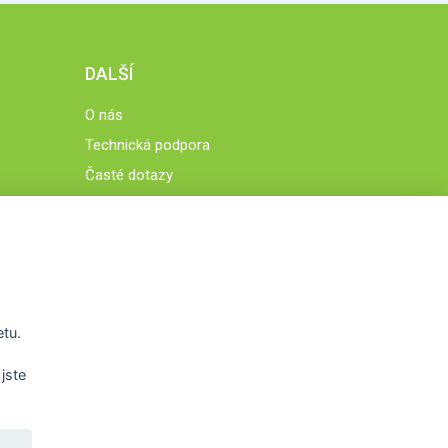
DALŠÍ
O nás
Technická podpora
Časté dotazy
Normy a zásady fungování STOBklubu
Členové STOBklubu
Zásady nakládání s osobními údaji
Otestujte se
Spočítejte si
etu.
Výzva 52
jste