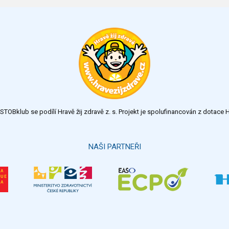
TOBklub se podílí Hravě žij zdravě z. s. Projekt je spolufinancován z dotac
NAŠI PARTNEŘI