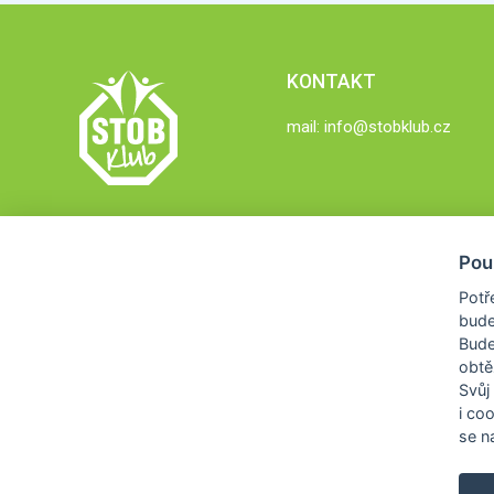
KONTAKT
mail:
info@stobklub.cz
Pou
Potř
bude
Bud
obtě
Svůj
i co
se na