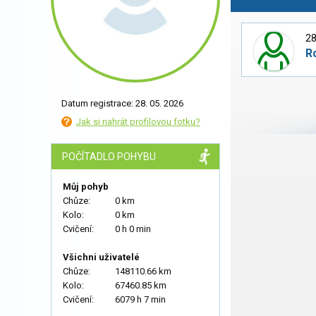
28
R
Datum registrace: 28. 05. 2026
Jak si nahrát profilovou fotku?
POČÍTADLO POHYBU
Můj pohyb
Chůze:
0 km
Kolo:
0 km
Cvičení:
0 h 0 min
Všichni uživatelé
Chůze:
148110.66 km
Kolo:
67460.85 km
Cvičení:
6079 h 7 min