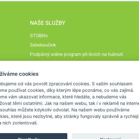
NAŠE SLUŽBY
STOBlife
Sebekoučink
Podpůrný online program při lécích na hubnutí
STOB.cz
žíváme cookies
ebujeme od vás
povolit zpracování cookies
. S vaším souhlasem
me používat cookies, díky kterým lépe poznáme,
co vás zajímá
.
eme vám ukazovat
informace, které hledáte
, a nebudeme vás
žovat těmi ostatními. Jak na našem webu, tak i v reklamě na intern
 souhlas můžete kdykoliv odvolat. Na našem webu
používáme
okies, které jsou nezbytné
, aby stránky fungovaly správně a rychleji 
 nich zorientovali.