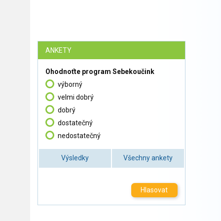
ANKETY
Ohodnoťte program Sebekoučink
výborný
velmi dobrý
dobrý
dostatečný
nedostatečný
Výsledky
Všechny ankety
Hlasovat