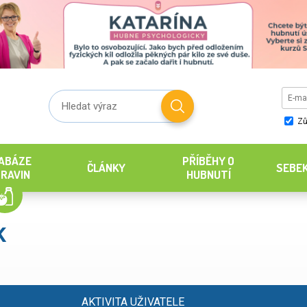
Zů
ABÁZE
PŘÍBĚHY O
ČLÁNKY
SEBE
RAVIN
HUBNUTÍ
K
AKTIVITA UŽIVATELE