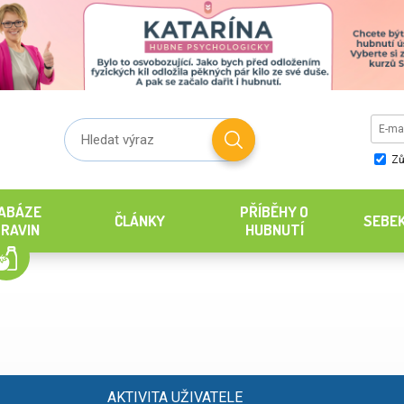
Zů
ABÁZE
PŘÍBĚHY O
ČLÁNKY
SEBE
RAVIN
HUBNUTÍ
AKTIVITA UŽIVATELE