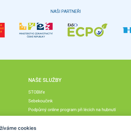
NAŠI PARTNEŘI
NAŠE SLUŽBY
STOBlife
Sebekoučink
Podpůrný online program při lécích na hubnutí
STOB.cz
žíváme cookies