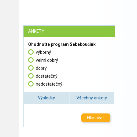
ANKETY
Ohodnoťte program Sebekoučink
výborný
velmi dobrý
dobrý
dostatečný
nedostatečný
Výsledky
Všechny ankety
Hlasovat